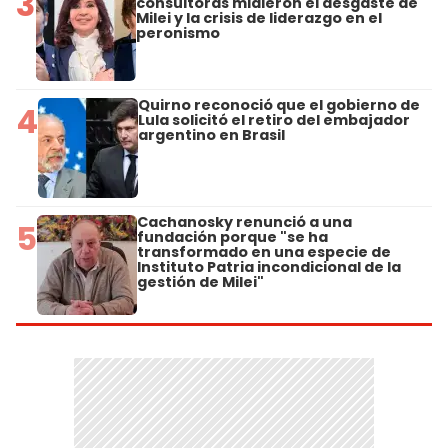
3
consultoras midieron el desgaste de
Milei y la crisis de liderazgo en el
peronismo
Quirno reconoció que el gobierno de
4
Lula solicitó el retiro del embajador
argentino en Brasil
Cachanosky renunció a una
5
fundación porque "se ha
transformado en una especie de
Instituto Patria incondicional de la
gestión de Milei"