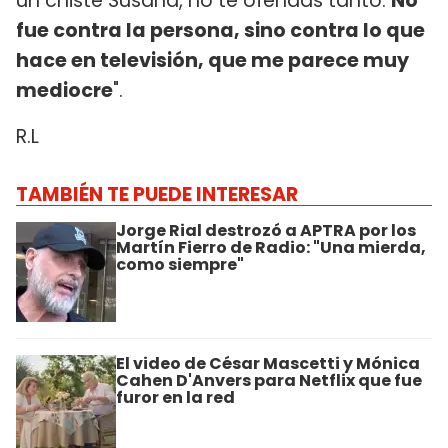
un chiste Susana, no te ofendas tanto.
No
fue contra la persona, sino contra lo que
hace en televisión, que me parece muy
mediocre
".
R.L
TAMBIÉN TE PUEDE INTERESAR
Jorge Rial destrozó a APTRA por los
Martín Fierro de Radio: "Una mierda,
como siempre"
El video de César Mascetti y Mónica
Cahen D'Anvers para Netflix que fue
furor en la red