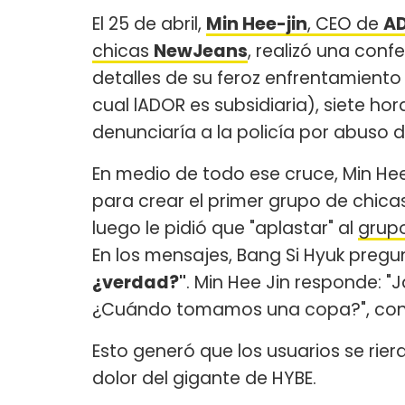
El 25 de abril,
Min Hee-jin
, CEO de
A
chicas
NewJeans
, realizó una con
detalles de su feroz enfrentamient
cual lADOR es subsidiaria), siete ho
denunciaría a la policía por abuso 
En medio de todo ese cruce, Min Hee 
para crear el primer grupo de chicas
luego le pidió que "aplastar" al
grupo
En los mensajes, Bang Si Hyuk pregu
¿verdad?"
. Min Hee Jin responde: "
¿Cuándo tomamos una copa?", con
Esto generó que los usuarios se riera
dolor del gigante de HYBE.