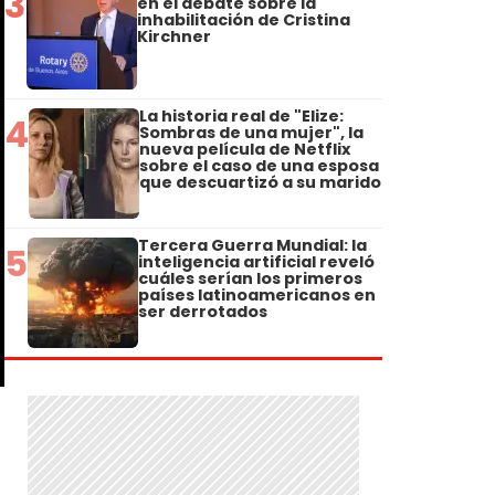
3
en el debate sobre la
inhabilitación de Cristina
Kirchner
La historia real de "Elize:
4
Sombras de una mujer", la
nueva película de Netflix
sobre el caso de una esposa
que descuartizó a su marido
Tercera Guerra Mundial: la
5
inteligencia artificial reveló
cuáles serían los primeros
países latinoamericanos en
ser derrotados