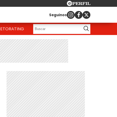
Seguinos
IETO
RATING