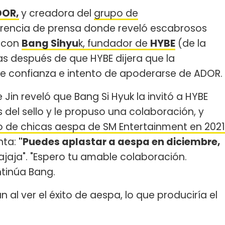
DOR,
y creadora del
grupo de
ferencia de prensa donde reveló escabrosos
o con
Bang Sihyu
k, fundador de
HYBE
(de la
ras después de que HYBE dijera que la
de confianza e intento de apoderarse de ADOR.
Jin reveló que Bang Si Hyuk la invitó a HYBE
 del sello y le propuso una colaboración, y
 de chicas aespa de SM Entertainment en 2021
nta:
"Puedes aplastar a aespa en diciembre,
Jajaja". "Espero tu amable colaboración.
tinúa Bang.
n al ver el éxito de aespa, lo que produciría el