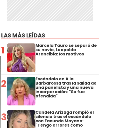
LAS MÁS LEÍDAS
Marcela Tauro se separó de
1
su novio, Leopoldo
Arancibia: los motivos
Escándalo en A la
2
Barbarossa tras la salida de
una panelista y una nueva
incorporación: "Se fue
ofendida"
Candela Arizaga rompió el
3
silencio tras el escándalo
con Facundo Moyano:
"Tengo errores como