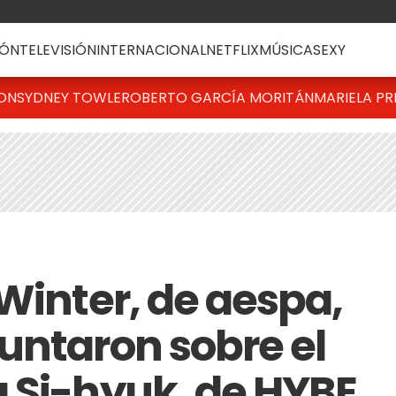
ÓN
TELEVISIÓN
INTERNACIONAL
NETFLIX
MÚSICA
SEXY
TON
SYDNEY TOWLE
ROBERTO GARCÍA MORITÁN
MARIELA PR
Winter, de aespa,
untaron sobre el
 Si-hyuk, de HYBE,