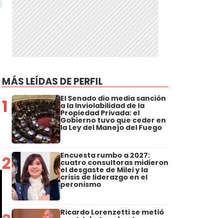
MÁS LEÍDAS DE PERFIL
El Senado dio media sanción
1
a la Inviolabilidad de la
Propiedad Privada: el
Gobierno tuvo que ceder en
la Ley del Manejo del Fuego
Encuesta rumbo a 2027:
2
cuatro consultoras midieron
el desgaste de Milei y la
crisis de liderazgo en el
peronismo
Ricardo Lorenzetti se metió