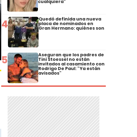
cualquiera"
Quedó definida una nueva
4
placa de nominados en
Gran Hermano: quiénes son
Aseguran que los padres de
5
Tini Stoessel no están
invitados al casamiento con
Rodrigo De Paul: "Ya están
avisados"