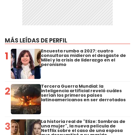
MÁS LEÍDAS DE PERFIL
Encuesta rumbo a 2027: cuatro
1
consultoras midieron el desgaste de
Milei y la crisis de liderazgo en el
peronismo
Tercera Guerra Mundial: la
2
inteligencia artificial reveló cuáles
serían los primeros países
latinoamericanos en ser derrotados
La historia real de "Elize: Sombras de
3
una mujer", la nueva película de
Netflix sobre el caso de una esposa