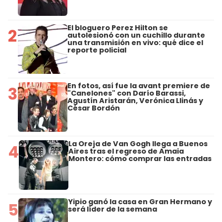
El bloguero Perez Hilton se
2
autolesionó con un cuchillo durante
una transmisión en vivo: qué dice el
reporte policial
En fotos, así fue la avant premiere de
3
"Canelones" con Darío Barassi,
Agustín Aristarán, Verónica Llinás y
César Bordón
La Oreja de Van Gogh llega a Buenos
4
Aires tras el regreso de Amaia
Montero: cómo comprar las entradas
Yipio ganó la casa en Gran Hermano y
5
será líder de la semana