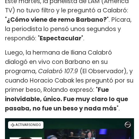
Este martes, la panelista de LAM (América
TV) no tuvo filtro y le preguntó a Calabró:
"
¿Cómo viene de remo Barbano?
". Pícara,
la periodista lo pensó unos segundos y
respondió: "
Espectacular
".
Luego, la hermana de Iliana Calabró
dialogó en vivo con Barbano en su
programa,
Calabró 107.9
(El Observador), y
cuando Horacio Cabak les preguntó por su
primer beso, Rolando expresó: "
Fue
inolvidable, único. Fue muy claro lo que
pasaba, no fue un beso y nada más
".