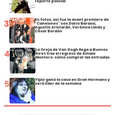
reporte policial
En fotos, así fue la avant premiere de
3
"Canelones" con Darío Barassi,
Agustín Aristarán, Verónica Llinás y
César Bordón
La Oreja de Van Gogh llega a Buenos
4
Aires tras el regreso de Amaia
Montero: cómo comprar las entradas
Yipio ganó la casa en Gran Hermano y
5
será líder de la semana