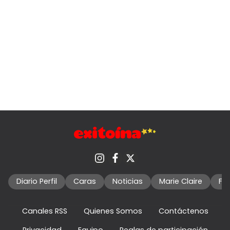
Diario Perfil
Caras
Noticias
Marie Claire
Fo
Canales RSS
Quienes Somos
Contáctenos
Privacidad
Equipo
Reglas de participación