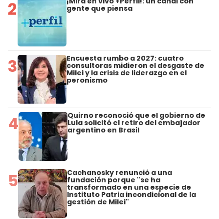
¡Mirá en vivo +Perfil!: un canal con
2
gente que piensa
Encuesta rumbo a 2027: cuatro
3
consultoras midieron el desgaste de
Milei y la crisis de liderazgo en el
peronismo
Quirno reconoció que el gobierno de
4
Lula solicitó el retiro del embajador
argentino en Brasil
Cachanosky renunció a una
5
fundación porque "se ha
transformado en una especie de
Instituto Patria incondicional de la
gestión de Milei"