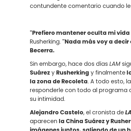
contundente comentario cuando le 
"Prefiero mantener oculta mi vida
Rusherking.
"Nada más voy a decir 
Becerra.
Sin embargo, hace dos días
LAM
sig
Suárez
y
Rusherking
y finalmente
l
la zona de Recoleta
. A todo esto, l
responderle con todo al programa
su intimidad.
Alejandro Castelo
, el cronista de
L
aparecen
la China Suárez y Rushe
imágenes juntos, saliendo de un h