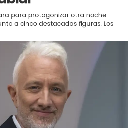
para para protagonizar otra noche
junto a cinco destacadas figuras. Los