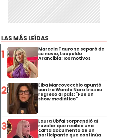
LAS MÁS LEÍDAS
Marcela Tauro se separó de
1
su novio, Leopoldo
Arancibia: los motivos
Elba Marcovecchio apuntó
2
contra Wanda Nara tras su
regreso al país: "Fue un
show mediático"
Laura Ubfal sorprendió al
3
revelar que recibió una
carta documento de un
participante que continúa