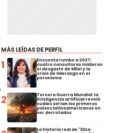
MÁS LEÍDAS DE PERFIL
Encuesta rumbo a 2027:
1
cuatro consultoras midieron
el desgaste de Milei y la
crisis de liderazgo en el
peronismo
e
Tercera Guerra Mundial: la
2
inteligencia artificial reveló
cuáles serían los primeros
.
países latinoamericanos en
ser derrotados
La historia real de "Elize: