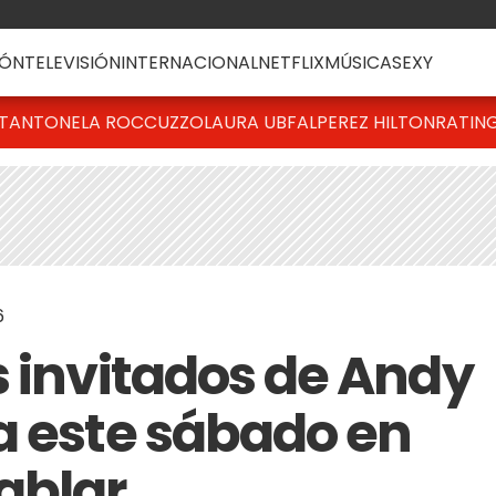
ÓN
TELEVISIÓN
INTERNACIONAL
NETFLIX
MÚSICA
SEXY
T
ANTONELA ROCCUZZO
LAURA UBFAL
PEREZ HILTON
RATIN
6
s invitados de Andy
a este sábado en
ablar