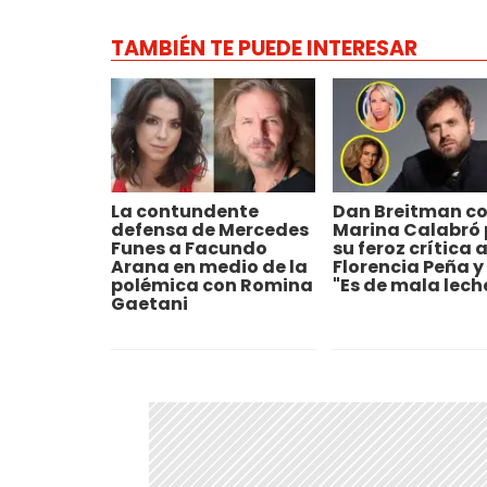
TAMBIÉN TE PUEDE INTERESAR
La contundente
Dan Breitman c
defensa de Mercedes
Marina Calabró 
Funes a Facundo
su feroz crítica 
Arana en medio de la
Florencia Peña y 
polémica con Romina
"Es de mala lech
Gaetani