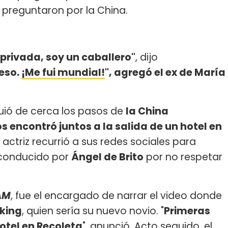
preguntaron por la China.
 privada, soy un caballero"
, dijo
eso.
¡Me fui mundial!
", agregó el ex de María
uió de cerca los pasos de
la China
os encontró juntos a la salida de un hotel en
a actriz recurrió a sus redes sociales para
 conducido por
Ángel de Brito
por no respetar
AM
, fue el encargado de narrar el video donde
rking
, quien sería su nuevo novio. "
Primeras
otel en Recoleta
", anunció. Acto seguido, el