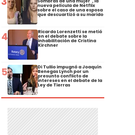
3
Sombras de una mujer", la
nueva película de Netflix
sobre el caso de una esposa
que descuartizó a su marido
Ricardo Lorenzetti se metió
4
en el debate sobre la
inhabilitación de Cristina
Kirchner
Di Tullio impugnó a Joaquín
5
Benegas Lynch por un
presunto conflicto de
intereses en el debate de la
Ley de Tierras