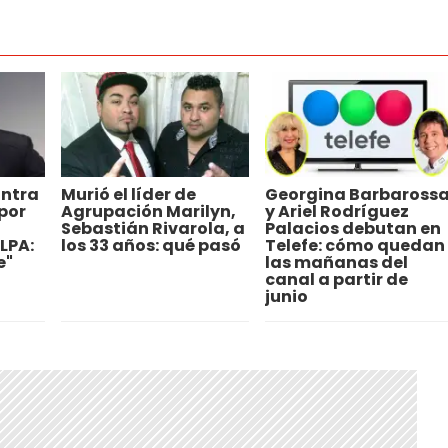
ontra
Murió el líder de
Georgina Barbaross
por
Agrupación Marilyn,
y Ariel Rodríguez
a
Sebastián Rivarola, a
Palacios debutan en
LPA:
los 33 años: qué pasó
Telefe: cómo quedan
e"
las mañanas del
canal a partir de
junio