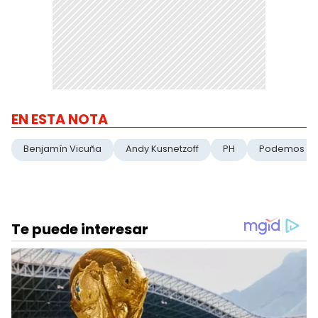
EN ESTA NOTA
Benjamín Vicuña
Andy Kusnetzoff
PH
Podemos Ha