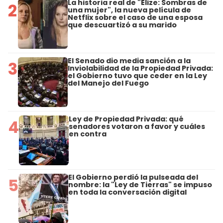
La historia real de "Elize: Sombras de
2
una mujer", la nueva película de
Netflix sobre el caso de una esposa
que descuartizó a su marido
El Senado dio media sanción a la
3
Inviolabilidad de la Propiedad Privada:
el Gobierno tuvo que ceder en la Ley
del Manejo del Fuego
Ley de Propiedad Privada: qué
4
senadores votaron a favor y cuáles
en contra
El Gobierno perdió la pulseada del
5
nombre: la "Ley de Tierras" se impuso
en toda la conversación digital