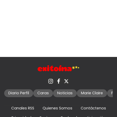
Diario Perfil
Caras
Noticias
Marie Claire
Fo
Canales RSS
Quienes Somos
Contáctenos