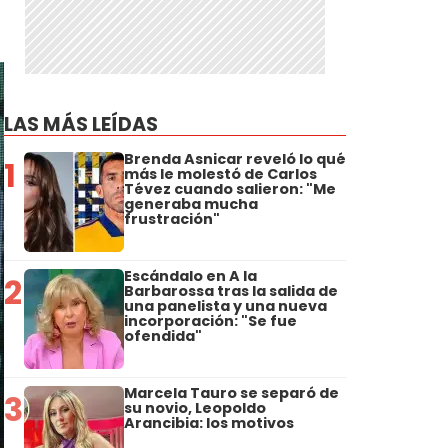
LAS MÁS LEÍDAS
Brenda Asnicar reveló lo qué
1
más le molestó de Carlos
Tévez cuando salieron: "Me
generaba mucha
frustración"
Escándalo en A la
2
Barbarossa tras la salida de
una panelista y una nueva
incorporación: "Se fue
ofendida"
Marcela Tauro se separó de
3
su novio, Leopoldo
Arancibia: los motivos