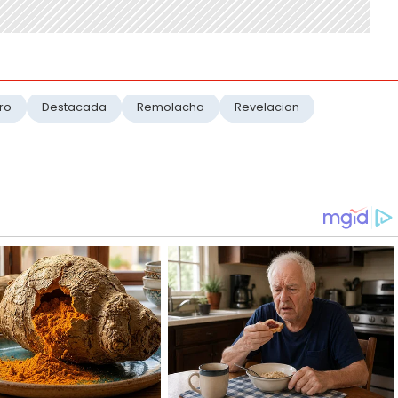
yro
Destacada
Remolacha
Revelacion