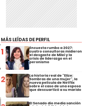
MÁS LEÍDAS DE PERFIL
,
Encuesta rumbo a 2027:
1
cuatro consultoras midieron
el desgaste de Milei y la
crisis de liderazgo en el
peronismo
e
La historia real de "Elize:
2
Sombras de una mujer", la
nueva película de Netflix
sobre el caso de una esposa
que descuartizó a su marido
El Senado dio media sanción