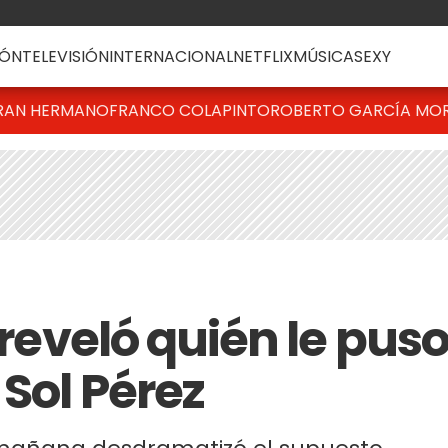
ÓN
TELEVISIÓN
INTERNACIONAL
NETFLIX
MÚSICA
SEXY
RAN HERMANO
FRANCO COLAPINTO
ROBERTO GARCÍA MO
 reveló quién le pus
Sol Pérez