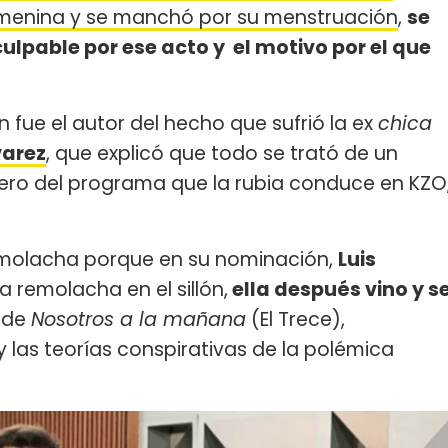
femenina y se manchó por su menstruación
,
se
culpable por ese acto y el motivo por el que
 fue el autor del hecho que sufrió la ex
chica
varez
, que explicó que todo se trató de un
ro del programa que la rubia conduce en KZO
remolacha porque en su nominación,
Luis
a remolacha en el sillón,
ella después vino y s
r de
Nosotros a la mañana
(El Trece),
 las teorías conspirativas de la polémica