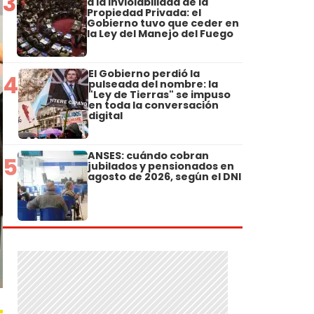
3
a la Inviolabilidad de la
Propiedad Privada: el
Gobierno tuvo que ceder en
la Ley del Manejo del Fuego
El Gobierno perdió la
4
pulseada del nombre: la
"Ley de Tierras" se impuso
en toda la conversación
digital
ANSES: cuándo cobran
5
jubilados y pensionados en
agosto de 2026, según el DNI