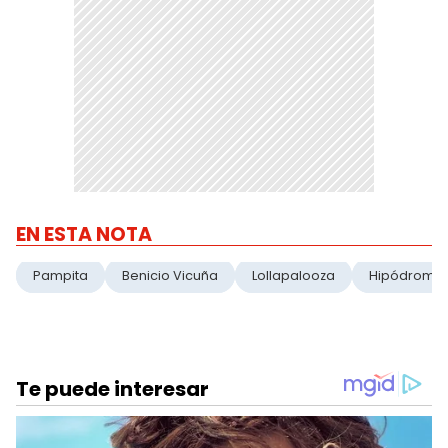
EN ESTA NOTA
Pampita
Benicio Vicuña
Lollapalooza
Hipódromo D