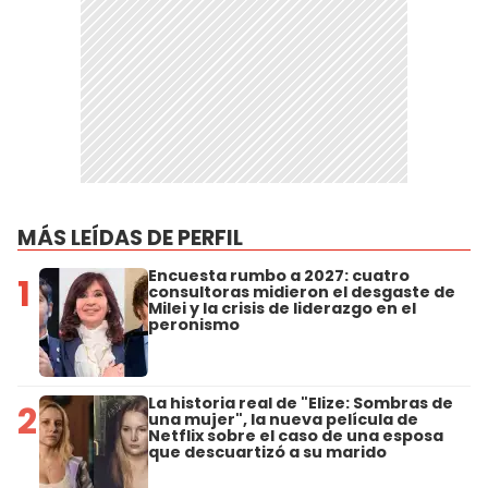
MÁS LEÍDAS DE PERFIL
Encuesta rumbo a 2027: cuatro
1
consultoras midieron el desgaste de
Milei y la crisis de liderazgo en el
peronismo
La historia real de "Elize: Sombras de
2
una mujer", la nueva película de
Netflix sobre el caso de una esposa
que descuartizó a su marido