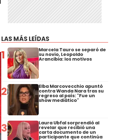
LAS MÁS LEÍDAS
Marcela Tauro se separó de
1
su novio, Leopoldo
Arancibia: los motivos
Elba Marcovecchio apuntó
2
contra Wanda Nara tras su
regreso al país: "Fue un
show mediático"
Laura Ubfal sorprendió al
3
revelar que recibió una
carta documento de un
participante que continúa