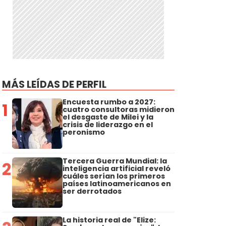
MÁS LEÍDAS DE PERFIL
Encuesta rumbo a 2027:
1
cuatro consultoras midieron
el desgaste de Milei y la
crisis de liderazgo en el
peronismo
Tercera Guerra Mundial: la
2
inteligencia artificial reveló
cuáles serían los primeros
países latinoamericanos en
ser derrotados
La historia real de "Elize: