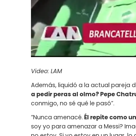
Video: LAM
Además, liquidó a la actual pareja d
a pedir peras al olmo? Pepe Chatr
conmigo, no sé qué le pasó”.
“Nunca amenacé.
Él repite como un
soy yo para amenazar a Messi? Imag
no estoy. Si yo estoy en un lugar, lo 