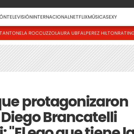
ÓN
TELEVISIÓN
INTERNACIONAL
NETFLIX
MÚSICA
SEXY
T
ANTONELA ROCCUZZO
LAURA UBFAL
PEREZ HILTON
RATIN
 que protagonizaron
Diego Brancatelli
: "El ego que tiene l