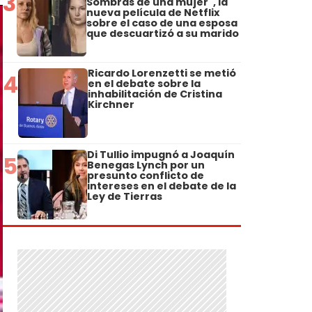
3
Sombras de una mujer", la
nueva película de Netflix
sobre el caso de una esposa
que descuartizó a su marido
Ricardo Lorenzetti se metió
4
en el debate sobre la
inhabilitación de Cristina
Kirchner
Di Tullio impugnó a Joaquín
5
Benegas Lynch por un
presunto conflicto de
intereses en el debate de la
Ley de Tierras