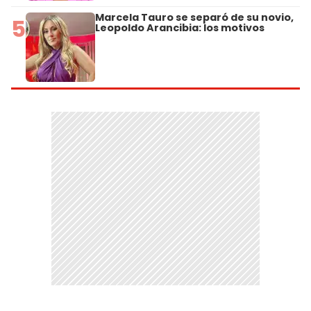
Marcela Tauro se separó de su novio,
5
Leopoldo Arancibia: los motivos