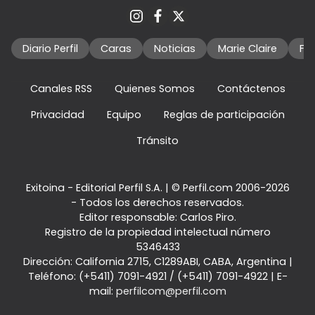
Diario Perfil
Caras
Noticias
Marie Claire
Fo
Canales RSS
Quienes Somos
Contáctenos
Privacidad
Equipo
Reglas de participación
Tránsito
Exitoina - Editorial Perfil S.A.
| © Perfil.com 2006-2026
- Todos los derechos reservados.
Editor responsable: Carlos Piro.
Registro de la propiedad intelectual número
5346433
Dirección:
California 2715
,
C1289ABI
,
CABA, Argentina
|
Teléfono:
(+5411) 7091-4921
/
(+5411) 7091-4922
| E-
mail:
perfilcom@perfil.com