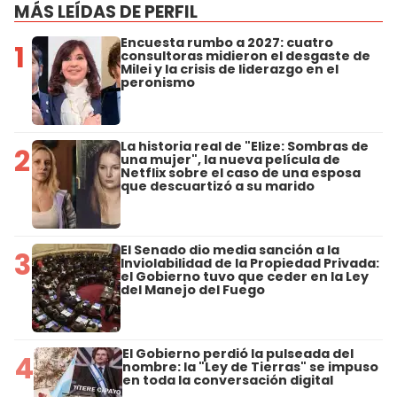
MÁS LEÍDAS DE PERFIL
Encuesta rumbo a 2027: cuatro
1
consultoras midieron el desgaste de
Milei y la crisis de liderazgo en el
peronismo
La historia real de "Elize: Sombras de
2
una mujer", la nueva película de
Netflix sobre el caso de una esposa
que descuartizó a su marido
El Senado dio media sanción a la
3
Inviolabilidad de la Propiedad Privada:
el Gobierno tuvo que ceder en la Ley
del Manejo del Fuego
El Gobierno perdió la pulseada del
4
nombre: la "Ley de Tierras" se impuso
en toda la conversación digital