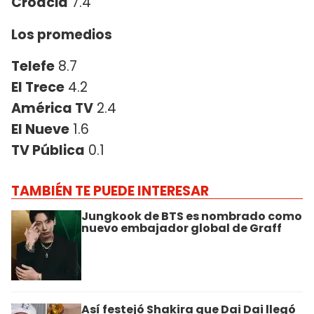
Croacia
7.4
Los promedios
Telefe
8.7
El Trece
4.2
América TV
2.4
El Nueve
1.6
TV Pública
0.1
TAMBIÉN TE PUEDE INTERESAR
Jungkook de BTS es nombrado como
nuevo embajador global de Graff
Así festejó Shakira que Dai Dai llegó