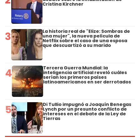
Cristina Kirchner
La historia real de "Elize: Sombras de
3
una mujer", la nueva película de
Netflix sobre el caso de una esposa
que descuartizó a su marido
Tercera Guerra Mundial: la
4
inteligencia artificial reveló cuáles
serían los primeros países
latinoamericanos en ser derrotados
Di Tullio impugnó a Joaquín Benegas
5
Lynch por un presunto conflicto de
intereses en el debate de la Ley de
Tierras