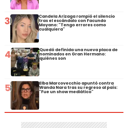
Candela Arizaga rompió el silencio
3
tras el escándalo con Facundo
Moyano: "Tengo errores como
cualquiera"
Quedó definida una nueva placa de
4
nominados en Gran Hermano:
quiénes son
Elba Marcovecchio apuntó contra
5
Wanda Nara tras su regreso al país:
"Fue un show mediático"