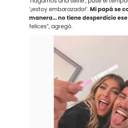
‘hagamos una selfie’, puse el tempo
‘¡estoy embarazada!’.
Mi papá se co
manera… no tiene desperdicio ese 
felices”, agregó.