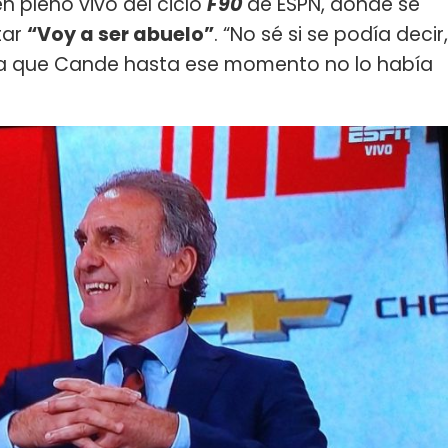
n pleno vivo del ciclo
F90
de ESPN, donde se
tar
“Voy a ser abuelo”
. “No sé si se podía decir,
, ya que Cande hasta ese momento no lo había