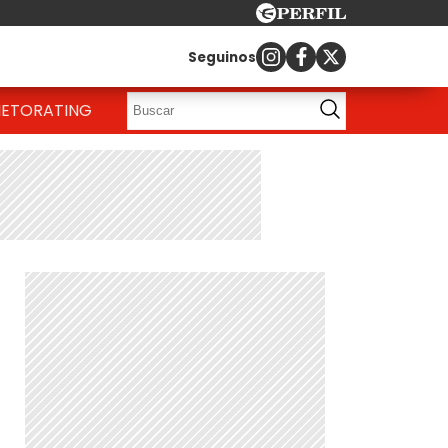
Seguinos
IETO
RATING