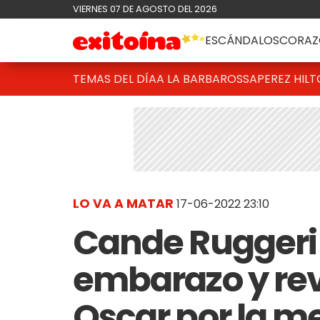
VIERNES 07 DE AGOSTO DEL 2026
ESCÁNDALOS
CORAZ
TEMAS DEL DÍA
A LA BARBAROSSA
PEREZ HIL
LO VA A MATAR
17-06-2022 23:10
Cande Ruggeri
embarazo y rev
Oscar por la m