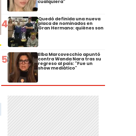
cualquiera"
Quedó definida una nueva
4
placa de nominados en
Gran Hermano: quiénes son
Elba Marcovecchio apuntó
5
contra Wanda Nara tras su
regreso al país: "Fue un
show mediático"