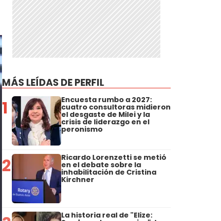
MÁS LEÍDAS DE PERFIL
Encuesta rumbo a 2027:
1
cuatro consultoras midieron
el desgaste de Milei y la
crisis de liderazgo en el
peronismo
Ricardo Lorenzetti se metió
2
en el debate sobre la
inhabilitación de Cristina
Kirchner
La historia real de "Elize: