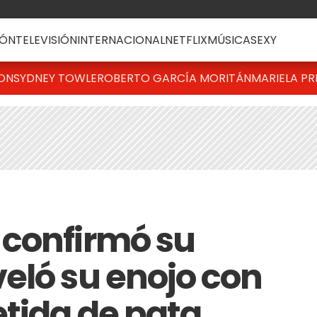
ÓN
TELEVISIÓN
INTERNACIONAL
NETFLIX
MÚSICA
SEXY
TON
SYDNEY TOWLE
ROBERTO GARCÍA MORITÁN
MARIELA PR
 confirmó su
eló su enojo con
etida de pata