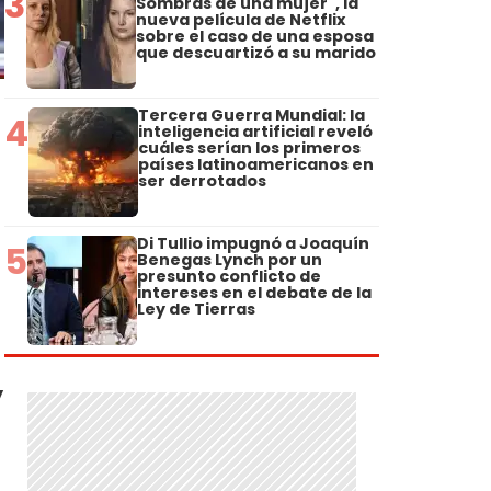
3
Sombras de una mujer", la
nueva película de Netflix
sobre el caso de una esposa
que descuartizó a su marido
Tercera Guerra Mundial: la
4
inteligencia artificial reveló
cuáles serían los primeros
países latinoamericanos en
ser derrotados
Di Tullio impugnó a Joaquín
5
Benegas Lynch por un
presunto conflicto de
intereses en el debate de la
Ley de Tierras
y