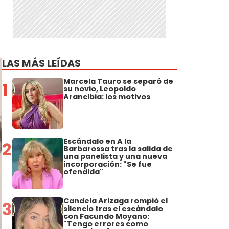
LAS MÁS LEÍDAS
Marcela Tauro se separó de
1
su novio, Leopoldo
Arancibia: los motivos
Escándalo en A la
2
Barbarossa tras la salida de
una panelista y una nueva
incorporación: "Se fue
ofendida"
Candela Arizaga rompió el
3
silencio tras el escándalo
con Facundo Moyano:
"Tengo errores como