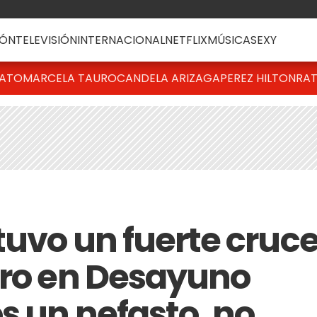
ÓN
TELEVISIÓN
INTERNACIONAL
NETFLIX
MÚSICA
SEXY
BATO
MARCELA TAURO
CANDELA ARIZAGA
PEREZ HILTON
RAT
tuvo un fuerte cruc
aro en Desayuno
s un nefasto, no