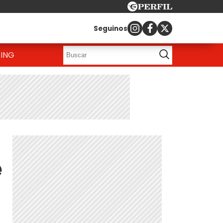
Seguinos
ING
e