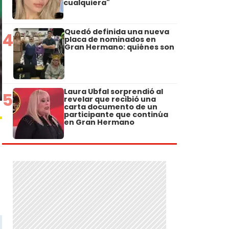
cualquiera"
Quedó definida una nueva
4
placa de nominados en
Gran Hermano: quiénes son
Laura Ubfal sorprendió al
5
revelar que recibió una
carta documento de un
participante que continúa
en Gran Hermano