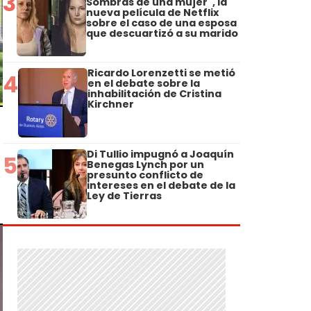
3
Sombras de una mujer", la
nueva película de Netflix
sobre el caso de una esposa
que descuartizó a su marido
Ricardo Lorenzetti se metió
4
en el debate sobre la
inhabilitación de Cristina
Kirchner
Di Tullio impugnó a Joaquín
5
Benegas Lynch por un
presunto conflicto de
intereses en el debate de la
Ley de Tierras