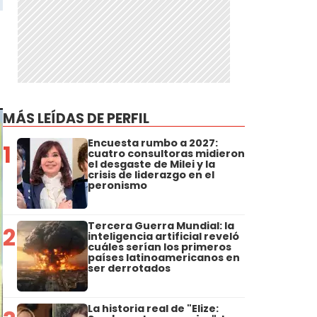
MÁS LEÍDAS DE PERFIL
Encuesta rumbo a 2027:
1
cuatro consultoras midieron
el desgaste de Milei y la
crisis de liderazgo en el
peronismo
Tercera Guerra Mundial: la
2
inteligencia artificial reveló
cuáles serían los primeros
países latinoamericanos en
ser derrotados
La historia real de "Elize: