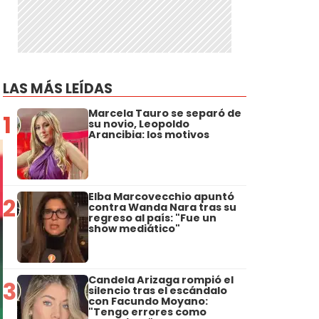
LAS MÁS LEÍDAS
Marcela Tauro se separó de
1
su novio, Leopoldo
Arancibia: los motivos
Elba Marcovecchio apuntó
2
contra Wanda Nara tras su
regreso al país: "Fue un
show mediático"
Candela Arizaga rompió el
3
silencio tras el escándalo
con Facundo Moyano:
"Tengo errores como