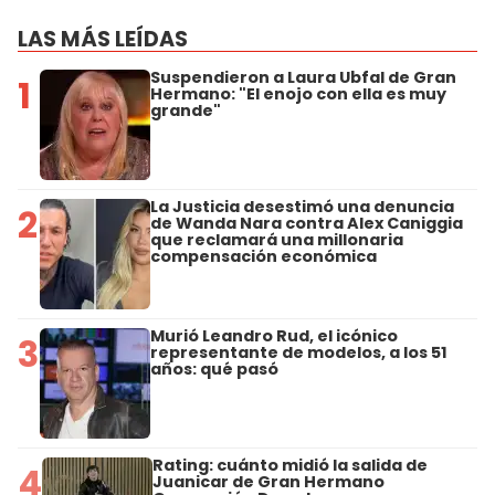
LAS MÁS LEÍDAS
Suspendieron a Laura Ubfal de Gran
1
Hermano: "El enojo con ella es muy
grande"
La Justicia desestimó una denuncia
2
de Wanda Nara contra Alex Caniggia
que reclamará una millonaria
compensación económica
Murió Leandro Rud, el icónico
3
representante de modelos, a los 51
años: qué pasó
Rating: cuánto midió la salida de
4
Juanicar de Gran Hermano