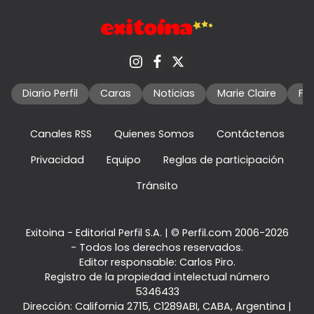
Diario Perfil
Caras
Noticias
Marie Claire
Fo
Canales RSS
Quienes Somos
Contáctenos
Privacidad
Equipo
Reglas de participación
Tránsito
Exitoina - Editorial Perfil S.A.
| © Perfil.com 2006-2026
- Todos los derechos reservados.
Editor responsable: Carlos Piro.
Registro de la propiedad intelectual número
5346433
Dirección:
California 2715
,
C1289ABI
,
CABA, Argentina
|