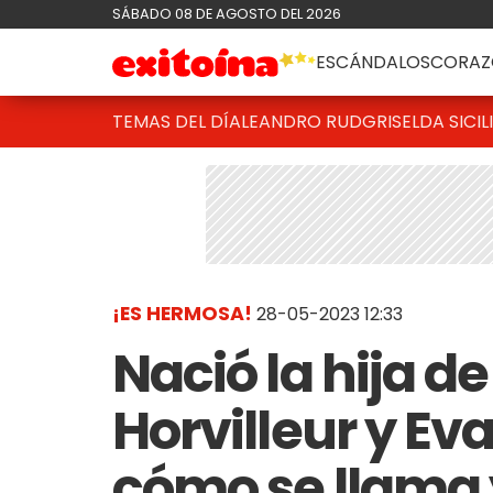
SÁBADO 08 DE AGOSTO DEL 2026
ESCÁNDALOS
CORAZ
TEMAS DEL DÍA
LEANDRO RUD
GRISELDA SICIL
¡ES HERMOSA!
28-05-2023 12:33
Nació la hija 
Horvilleur y E
cómo se llama 