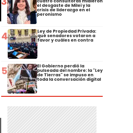
3
cuatro consultoras midieron
el desgaste de Milei y la
crisis de liderazgo en el
peronismo
Ley de Propiedad Privada:
4
qué senadores votaron a
favor y cuáles en contra
El Gobierno perdió la
5
pulseada del nombre: la "Ley
de Tierras" se impuso en
toda la conversación digital