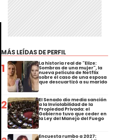
MÁS LEÍDAS DE PERFIL
La historia real de "Elize:
1
Sombras de una mujer", la
nueva película de Netflix
sobre el caso de una esposa
que descuartizó a su marido
El Senado dio media sanción
2
a la Inviolabilidad de la
Propiedad Privada: el
Gobierno tuvo que ceder en
la Ley del Manejo del Fuego
Encuesta rumbo a 2027: