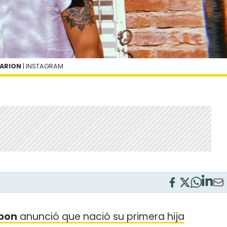
MARION
| INSTAGRAM
rbon
anunció que nació su primera hija