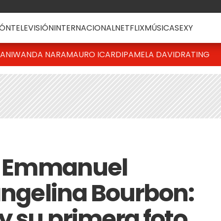
ÓN
TELEVISIÓN
INTERNACIONAL
NETFLIX
MÚSICA
SEXY
IANI
WANDA NARA
MAURO ICARDI
PAMELA DAVID
RATING
de Emmanuel
vangelina Bourbon:
y su primera foto