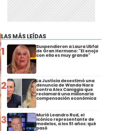
a
LAS MÁS LEÍDAS
Suspendieron a Laura Ubfal
1
de Gran Hermano: "El enojo
con ella es muy grande"
La Justicia desestimó una
2
denuncia de Wanda Nara
contra Alex Caniggia que
reclamará una millonaria
compensación económica
Murió Leandro Rud, el
3
icónico representante de
modelos, a los 51 años: qué
pasó