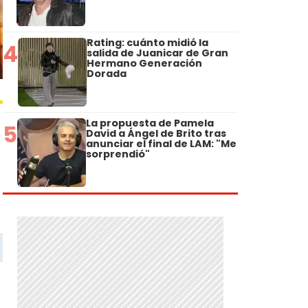
Rating: cuánto midió la
4
salida de Juanicar de Gran
Hermano Generación
Dorada
La propuesta de Pamela
5
David a Ángel de Brito tras
anunciar el final de LAM: "Me
sorprendió"