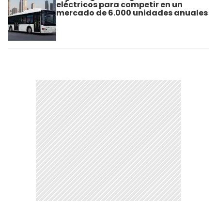
eléctricos para competir en un
mercado de 6.000 unidades anuales