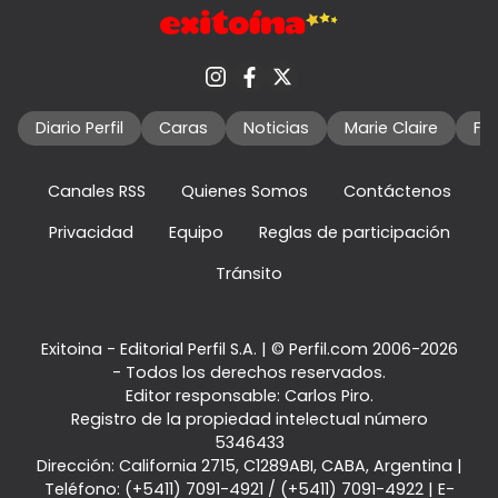
Diario Perfil
Caras
Noticias
Marie Claire
Fo
Canales RSS
Quienes Somos
Contáctenos
Privacidad
Equipo
Reglas de participación
Tránsito
Exitoina - Editorial Perfil S.A.
| © Perfil.com 2006-2026
- Todos los derechos reservados.
Editor responsable: Carlos Piro.
Registro de la propiedad intelectual número
5346433
Dirección:
California 2715
,
C1289ABI
,
CABA, Argentina
|
Teléfono:
(+5411) 7091-4921
/
(+5411) 7091-4922
| E-