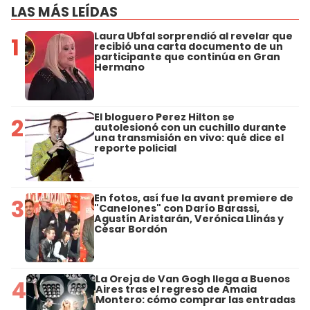
LAS MÁS LEÍDAS
Laura Ubfal sorprendió al revelar que
1
recibió una carta documento de un
participante que continúa en Gran
Hermano
El bloguero Perez Hilton se
2
autolesionó con un cuchillo durante
una transmisión en vivo: qué dice el
reporte policial
En fotos, así fue la avant premiere de
3
"Canelones" con Darío Barassi,
Agustín Aristarán, Verónica Llinás y
César Bordón
La Oreja de Van Gogh llega a Buenos
4
Aires tras el regreso de Amaia
Montero: cómo comprar las entradas