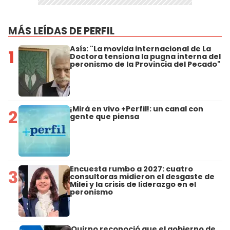
MÁS LEÍDAS DE PERFIL
Asís: "La movida internacional de La
1
Doctora tensiona la pugna interna del
peronismo de la Provincia del Pecado"
¡Mirá en vivo +Perfil!: un canal con
2
gente que piensa
Encuesta rumbo a 2027: cuatro
3
consultoras midieron el desgaste de
Milei y la crisis de liderazgo en el
peronismo
Quirno reconoció que el gobierno de