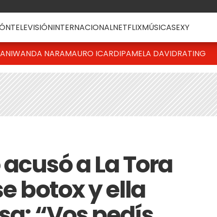
ÓN
TELEVISIÓN
INTERNACIONAL
NETFLIX
MÚSICA
SEXY
IANI
WANDA NARA
MAURO ICARDI
PAMELA DAVID
RATING
 acusó a La Tora
e botox y ella
sa: “Vos pedís