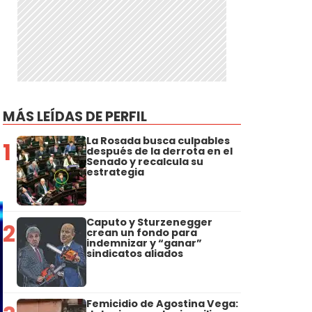
MÁS LEÍDAS DE PERFIL
La Rosada busca culpables
1
después de la derrota en el
Senado y recalcula su
estrategia
Caputo y Sturzenegger
2
crean un fondo para
indemnizar y “ganar”
sindicatos aliados
Femicidio de Agostina Vega: