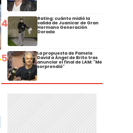
Rating: cuánto midió la
4
salida de Juanicar de Gran
Hermano Generación
Dorada
La propuesta de Pamela
5
David a Ángel de Brito tras
anunciar el final de LAM: "Me
sorprendió"