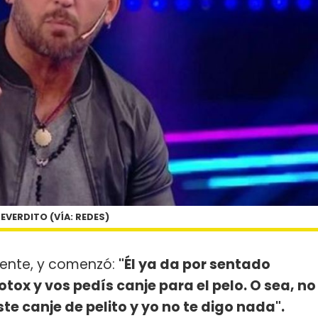
EVERDITO (VÍA: REDES)
ente, y comenzó:
"Él ya da por sentado
tox y vos pedís canje para el pelo. O sea, no
ste canje de pelito y yo no te digo nada".