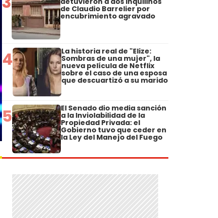
3
detuvieron a dos inquilinos
de Claudio Barrelier por
encubrimiento agravado
La historia real de "Elize:
4
Sombras de una mujer", la
nueva película de Netflix
sobre el caso de una esposa
que descuartizó a su marido
El Senado dio media sanción
5
a la Inviolabilidad de la
Propiedad Privada: el
Gobierno tuvo que ceder en
la Ley del Manejo del Fuego