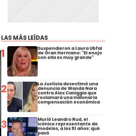
LAS MÁS LEÍDAS
Suspendieron a Laura Ubfal
1
de Gran Hermano: "El enojo
con ella es muy grande"
La Justicia desestimó una
2
denuncia de Wanda Nara
contra Alex Caniggia que
reclamará una millonaria
compensación económica
Murió Leandro Rud, el
3
icónico representante de
modelos, a los 51 años: qué
pasó