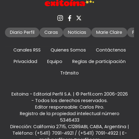
Diario Perfil
Caras
Noticias
Marie Claire
Fo
Canales RSS
Quienes Somos
Contáctenos
Privacidad
Equipo
Reglas de participación
Tránsito
Exitoina - Editorial Perfil S.A.
| © Perfil.com 2006-2026
- Todos los derechos reservados.
Editor responsable: Carlos Piro.
Registro de la propiedad intelectual número
5346433
Dirección:
California 2715
,
C1289ABI
,
CABA, Argentina
|
Teléfono:
(+5411) 7091-4921
/
(+5411) 7091-4922
| E-