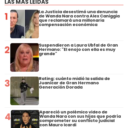
LAS MÁS LEÍDAS
La Justicia desestimó una denuncia
1
de Wanda Nara contra Alex Caniggia
que reclamará una millonaria
compensación económica
Suspendieron a Laura Ubfal de Gran
2
Hermano: "El enojo con ella es muy
grande"
Rating: cuánto midió la salida de
3
Juanicar de Gran Hermano
Generación Dorada
Apareció un polémico video de
4
Wanda Nara con sus hijas que podría
comprometer su conflicto judicial
con Mauro Icardi