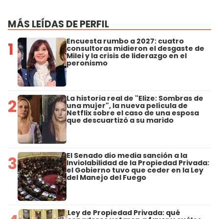
MÁS LEÍDAS DE PERFIL
Encuesta rumbo a 2027: cuatro
1
consultoras midieron el desgaste de
Milei y la crisis de liderazgo en el
peronismo
La historia real de "Elize: Sombras de
2
una mujer", la nueva película de
Netflix sobre el caso de una esposa
que descuartizó a su marido
El Senado dio media sanción a la
3
Inviolabilidad de la Propiedad Privada:
el Gobierno tuvo que ceder en la Ley
del Manejo del Fuego
Ley de Propiedad Privada: qué