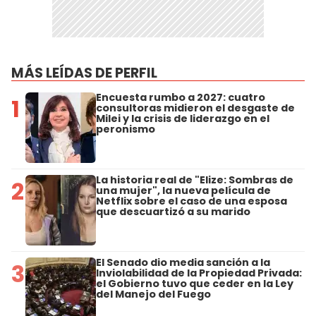
MÁS LEÍDAS DE PERFIL
Encuesta rumbo a 2027: cuatro
1
consultoras midieron el desgaste de
Milei y la crisis de liderazgo en el
peronismo
La historia real de "Elize: Sombras de
2
una mujer", la nueva película de
Netflix sobre el caso de una esposa
que descuartizó a su marido
El Senado dio media sanción a la
3
Inviolabilidad de la Propiedad Privada:
el Gobierno tuvo que ceder en la Ley
del Manejo del Fuego