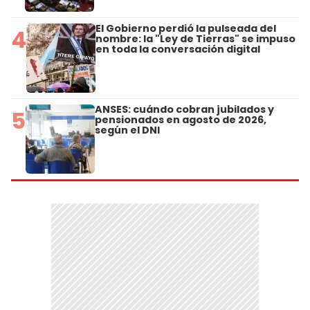
El Gobierno perdió la pulseada del
4
nombre: la "Ley de Tierras" se impuso
en toda la conversación digital
ANSES: cuándo cobran jubilados y
5
pensionados en agosto de 2026,
según el DNI