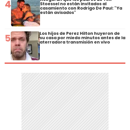
4
Stoessel no están invitados al
casamiento con Rodrigo De Paul: "Ya
están avisados"
Los hijos de Perez Hilton huyeron de
5
su casa por miedo minutos antes de la
aterradora transmisión en vivo