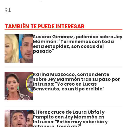
R.L
TAMBIÉN TE PUEDE INTERESAR
Susana Giménez, polémica sobre Jey
Mammón: "Terminemos con toda
esta estupidez, son cosas del
pasado"
Karina Mazzocco, contundente
sobre Jey Mammón tras su paso por
Intrusos: "Yo creo en Lucas
Benvenuto, es un tipo creíble"
El feroz cruce de Laura Ubfal y
Pampito con Jey Mammón en
Intrusos: "Estás muy soberbio y
altanero, frená ahí"