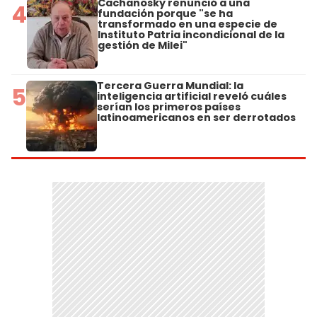
Cachanosky renunció a una
4
fundación porque "se ha
transformado en una especie de
Instituto Patria incondicional de la
gestión de Milei"
Tercera Guerra Mundial: la
5
inteligencia artificial reveló cuáles
serían los primeros países
latinoamericanos en ser derrotados