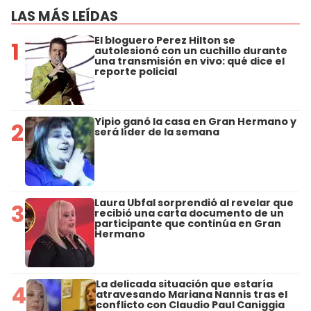
LAS MÁS LEÍDAS
El bloguero Perez Hilton se
1
autolesionó con un cuchillo durante
una transmisión en vivo: qué dice el
reporte policial
Yipio ganó la casa en Gran Hermano y
2
será líder de la semana
Laura Ubfal sorprendió al revelar que
3
recibió una carta documento de un
participante que continúa en Gran
Hermano
La delicada situación que estaría
4
atravesando Mariana Nannis tras el
conflicto con Claudio Paul Caniggia