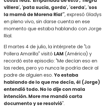
cosas feas. 'Empanada de esto', 'negra
villera', 'pata sucia, gorda', 'cerda', 'sos
la mamá de Morena Rial'
", expresó Gladys
en pleno vivo, sin darse cuenta en ese
momento que estaba hablando con Jorge
Rial.
El martes 4 de julio, la intérprete de "La
Pollera Amarilla" visitó
LAM
(América) y
recordó este episodio: "Me decían eso en
las redes, pero yo nunca le podría decir al
padre de alguien eso.
Yo estaba
hablando de lo que me decía, él (Jorge)
entendió todo. No lo dije con mala
intención. More me mandó carta
documento y se resolvió
".