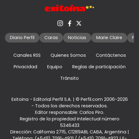
Diario Perfil
Caras
Noticias
Marie Claire
Fo
Canales RSS
Quienes Somos
Contáctenos
Privacidad
Equipo
Reglas de participación
Tránsito
Exitoina - Editorial Perfil S.A.
| © Perfil.com 2006-2026
- Todos los derechos reservados.
Editor responsable: Carlos Piro.
Registro de la propiedad intelectual número
5346433
Dirección:
California 2715
,
C1289ABI
,
CABA, Argentina
|
Teléfono:
(+5411) 7091-4921
/
(+5411) 7091-4922
| E-