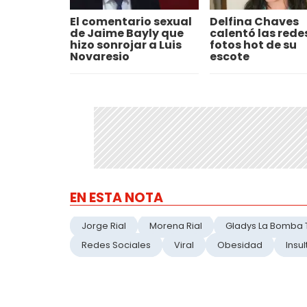
El comentario sexual
Delfina Chaves
de Jaime Bayly que
calentó las rede
hizo sonrojar a Luis
fotos hot de su
Novaresio
escote
EN ESTA NOTA
Jorge Rial
Morena Rial
Gladys La Bomba
Redes Sociales
Viral
Obesidad
Insul