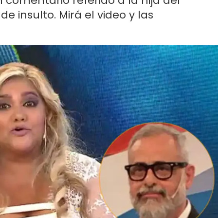
 comentario referido a la hija del
 insulto. Mirá el video y las