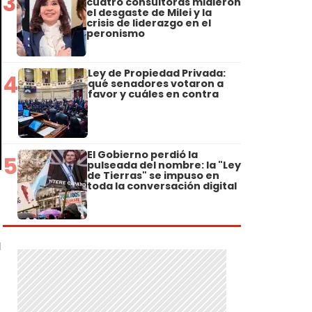
3
cuatro consultoras midieron
el desgaste de Milei y la
crisis de liderazgo en el
peronismo
Ley de Propiedad Privada:
4
qué senadores votaron a
favor y cuáles en contra
El Gobierno perdió la
5
pulseada del nombre: la "Ley
de Tierras" se impuso en
toda la conversación digital
a