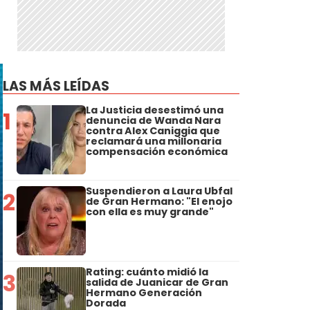
LAS MÁS LEÍDAS
La Justicia desestimó una
1
denuncia de Wanda Nara
contra Alex Caniggia que
reclamará una millonaria
compensación económica
Suspendieron a Laura Ubfal
2
de Gran Hermano: "El enojo
con ella es muy grande"
Rating: cuánto midió la
3
salida de Juanicar de Gran
Hermano Generación
Dorada