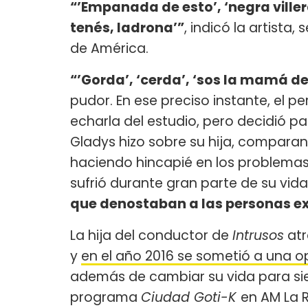
“’Empanada de esto’, ‘negra villera
tenés, ladrona’”
, indicó la artist
de América.
“’Gorda’, ‘cerda’, ‘sos la mamá de
pudor. En ese preciso instante, el p
echarla del estudio, pero decidió p
Gladys hizo sobre su hija, compara
haciendo hincapié en los problemas
sufrió durante gran parte de su vida
que denostaban a las personas ex
La hija del conductor de
Intrusos
atr
y
en el año 2016 se sometió a una o
además de cambiar su vida para si
programa
Ciudad Goti-K
en AM La 