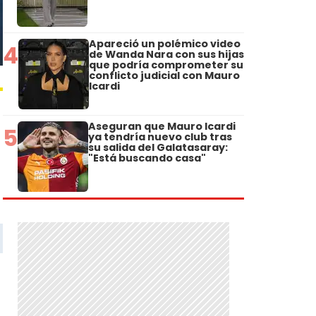
Apareció un polémico video
4
de Wanda Nara con sus hijas
que podría comprometer su
conflicto judicial con Mauro
Icardi
Aseguran que Mauro Icardi
5
ya tendría nuevo club tras
su salida del Galatasaray:
"Está buscando casa"