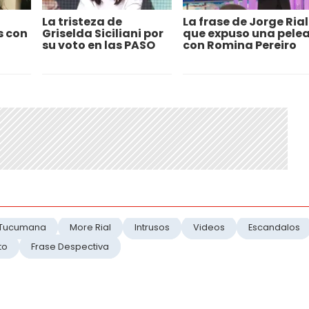
La tristeza de
La frase de Jorge Rial
s con
Griselda Siciliani por
que expuso una pele
su voto en las PASO
con Romina Pereiro
 Tucumana
More Rial
Intrusos
Videos
Escandalos
to
Frase Despectiva