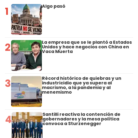
Algo pasó
1
La empresa que se le plantó a Estados
2
Unidos y hace negocios con China en
Vaca Muerta
Récord histórico de quiebras y un
3
industricidio que ya supera al
macrismo, a la pandemia y al
menemismo
Santilli reactiva la contención de
4
gobernadores y la mesa política
convoca a Sturzenegger