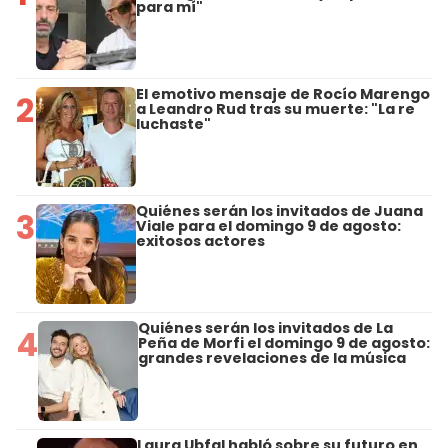
para mí"
El emotivo mensaje de Rocío Marengo
2
a Leandro Rud tras su muerte: "La re
luchaste"
Quiénes serán los invitados de Juana
3
Viale para el domingo 9 de agosto:
exitosos actores
Quiénes serán los invitados de La
4
Peña de Morfi el domingo 9 de agosto:
grandes revelaciones de la música
Laura Ubfal habló sobre su futuro en