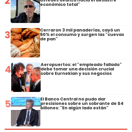
2
ustedes avanza hacia el desastre
económico total"
Cerraron 3 mil panaderías, cayó un
3
60% el consumo y surgen las "cuevas
de pan"
Aeropuertos: el "empleado fallado"
4
debe tomar una decisión crucial
sobre Eurnekian y sus negocios
El Banco Central no pudo dar
5
precisiones sobre un sobrante de $4
billones: "En algún lado están"