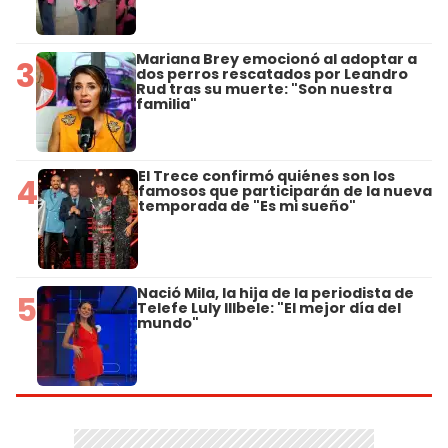
Mariana Brey emocionó al adoptar a
3
dos perros rescatados por Leandro
Rud tras su muerte: "Son nuestra
familia"
El Trece confirmó quiénes son los
4
famosos que participarán de la nueva
temporada de "Es mi sueño"
Nació Mila, la hija de la periodista de
5
Telefe Luly Illbele: "El mejor día del
mundo"