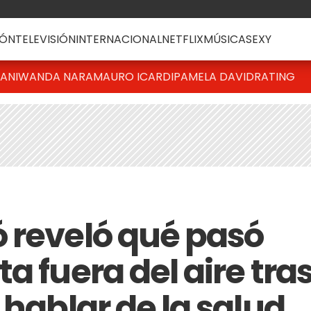
ÓN
TELEVISIÓN
INTERNACIONAL
NETFLIX
MÚSICA
SEXY
IANI
WANDA NARA
MAURO ICARDI
PAMELA DAVID
RATING
 reveló qué pasó
a fuera del aire tra
 hablar de la salud