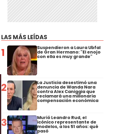
LAS MÁS LEÍDAS
Suspendieron a Laura Ubfal
1
de Gran Hermano: "El enojo
con ella es muy grande"
La Justicia desestimó una
2
denuncia de Wanda Nara
contra Alex Caniggia que
reclamará una millonaria
compensación económica
Murió Leandro Rud, el
3
icónico representante de
modelos, a los 51 años: qué
pasó