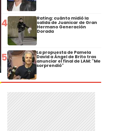
Rating: cuánto midió la
4
salida de Juanicar de Gran
Hermano Generación
Dorada
La propuesta de Pamela
5
David a Ángel de Brito tras
anunciar el final de LAM: "Me
sorprendió"