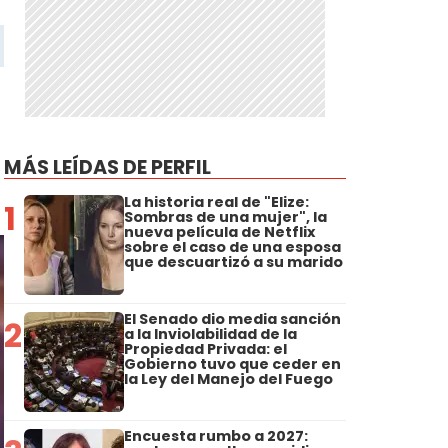
MÁS LEÍDAS DE PERFIL
La historia real de "Elize:
1
Sombras de una mujer", la
nueva película de Netflix
sobre el caso de una esposa
que descuartizó a su marido
El Senado dio media sanción
2
a la Inviolabilidad de la
Propiedad Privada: el
Gobierno tuvo que ceder en
la Ley del Manejo del Fuego
Encuesta rumbo a 2027: