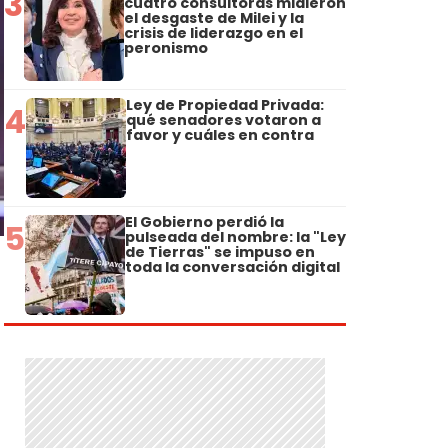
3
cuatro consultoras midieron
el desgaste de Milei y la
crisis de liderazgo en el
peronismo
Ley de Propiedad Privada:
4
qué senadores votaron a
favor y cuáles en contra
El Gobierno perdió la
5
pulseada del nombre: la "Ley
de Tierras" se impuso en
toda la conversación digital