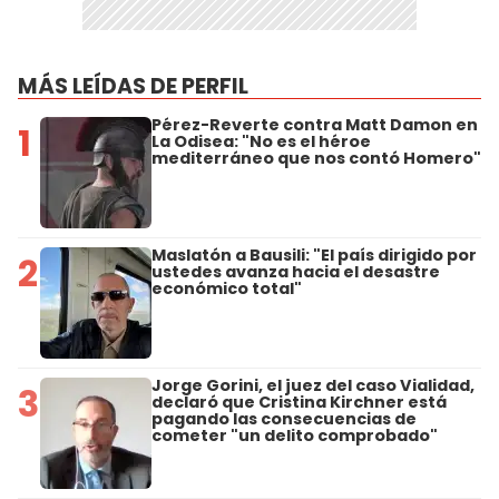
MÁS LEÍDAS DE PERFIL
Pérez-Reverte contra Matt Damon en
1
La Odisea: "No es el héroe
mediterráneo que nos contó Homero"
Maslatón a Bausili: "El país dirigido por
2
ustedes avanza hacia el desastre
económico total"
Jorge Gorini, el juez del caso Vialidad,
3
declaró que Cristina Kirchner está
pagando las consecuencias de
cometer "un delito comprobado"