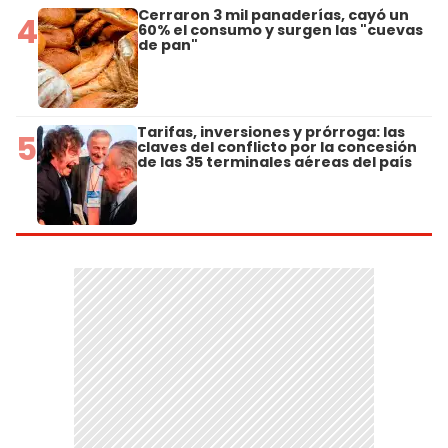
Cerraron 3 mil panaderías, cayó un
4
60% el consumo y surgen las "cuevas
de pan"
Tarifas, inversiones y prórroga: las
5
claves del conflicto por la concesión
de las 35 terminales aéreas del país