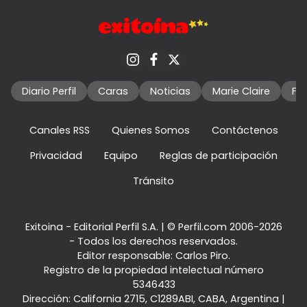
Diario Perfil
Caras
Noticias
Marie Claire
Fo
Canales RSS
Quienes Somos
Contáctenos
Privacidad
Equipo
Reglas de participación
Tránsito
Exitoina - Editorial Perfil S.A.
| © Perfil.com 2006-2026
- Todos los derechos reservados.
Editor responsable: Carlos Piro.
Registro de la propiedad intelectual número
5346433
Dirección:
California 2715
,
C1289ABI
,
CABA, Argentina
|