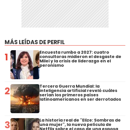
MÁS LEÍDAS DE PERFIL
Encuesta rumbo a 2027: cuatro
1
consultoras midieron el desgaste de
Milei y la crisis de liderazgo en el
peronismo
Tercera Guerra Mundial: la
2
inteligencia artificial reveló cuáles
serían los primeros países
latinoamericanos en ser derrotados
La historia real de "Elize: Sombras de
3
una mujer", la nueva película de
Netflix sobre el caso de una esposa