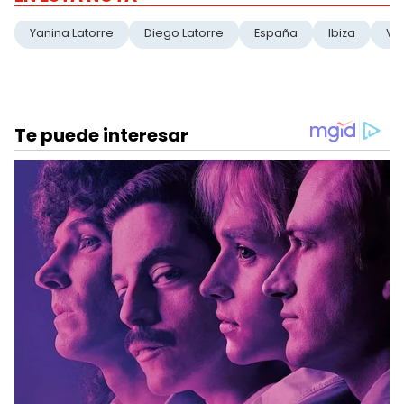
Yanina Latorre
Diego Latorre
España
Ibiza
Va