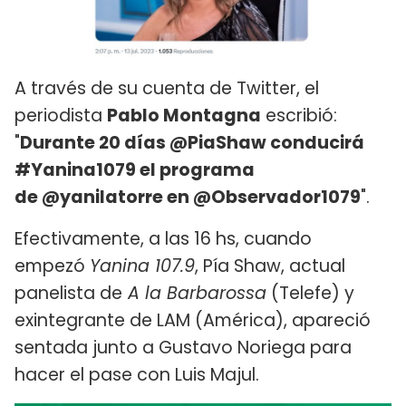
A través de su cuenta de Twitter, el
periodista
Pablo Montagna
escribió:
"
Durante 20 días @PiaShaw conducirá
#Yanina1079 el programa
de @yanilatorre en @Observador1079
".
Efectivamente, a las 16 hs, cuando
empezó
Yanina 107.9
, Pía Shaw, actual
panelista de
A la Barbarossa
(Telefe) y
exintegrante de LAM (América), apareció
sentada junto a Gustavo Noriega para
hacer el pase con Luis Majul.