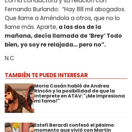
con la conductora y su relación con
Fernando Burlando: “Hay 88 mil abogados.
Que llame a Améndola a otros, que no lo
llame más. Aparte,
a las dos de la
mañana, decía llamada de ‘Brey’ Todo
bien, yo soy re relajada... pero no”.
N.C
TAMBIÉN TE PUEDE INTERESAR
Moria Casán habló de Andrea
Rincón y la posibilidad de que la
interprete en ATAV: "¡Me impresiona
mi fama!"
Estefi Berardi confesó el pésimo
momento que vivió con Martin