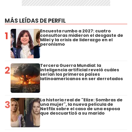
MÁS LEÍDAS DE PERFIL
Encuesta rumbo a 2027: cuatro
1
consultoras midieron el desgaste de
Milei y la crisis de liderazgo en el
peronismo
Tercera Guerra Mundial: la
2
inteligencia artificial reveló cuáles
serían los primeros países
latinoamericanos en ser derrotados
La historia real de "Elize: Sombras de
3
una mujer", la nueva película de
Netflix sobre el caso de una esposa
que descuartizó a su marido