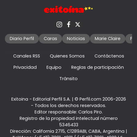
Diario Perfil
Caras
Noticias
Marie Claire
Fo
Canales RSS
Quienes Somos
Contáctenos
Privacidad
Equipo
Reglas de participación
Tránsito
Exitoina - Editorial Perfil S.A.
| © Perfil.com 2006-2026
- Todos los derechos reservados.
Editor responsable: Carlos Piro.
Registro de la propiedad intelectual número
5346433
Dirección:
California 2715
,
C1289ABI
,
CABA, Argentina
|