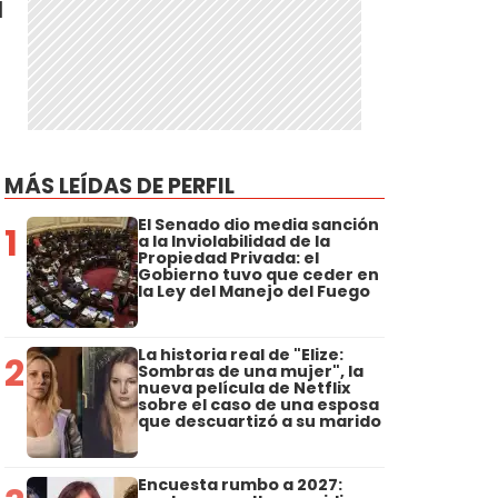
l
MÁS LEÍDAS DE PERFIL
El Senado dio media sanción
1
a la Inviolabilidad de la
Propiedad Privada: el
Gobierno tuvo que ceder en
la Ley del Manejo del Fuego
La historia real de "Elize:
2
Sombras de una mujer", la
nueva película de Netflix
sobre el caso de una esposa
que descuartizó a su marido
Encuesta rumbo a 2027: