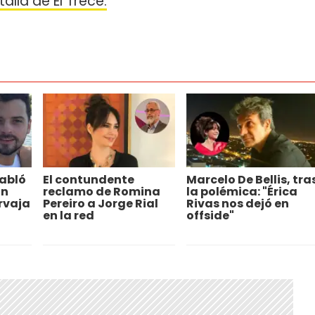
alla de El Trece.
habló
El contundente
Marcelo De Bellis, tra
on
reclamo de Romina
la polémica: "Érica
rvaja
Pereiro a Jorge Rial
Rivas nos dejó en
en la red
offside"