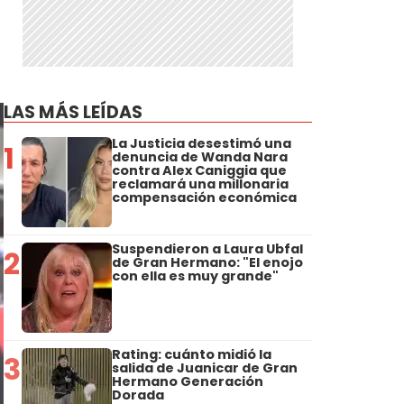
LAS MÁS LEÍDAS
La Justicia desestimó una
1
denuncia de Wanda Nara
contra Alex Caniggia que
reclamará una millonaria
compensación económica
Suspendieron a Laura Ubfal
2
de Gran Hermano: "El enojo
con ella es muy grande"
Rating: cuánto midió la
3
salida de Juanicar de Gran
Hermano Generación
Dorada