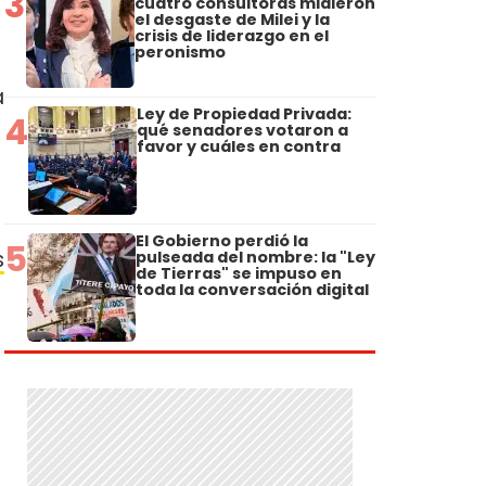
3
cuatro consultoras midieron
el desgaste de Milei y la
crisis de liderazgo en el
peronismo
a
Ley de Propiedad Privada:
4
qué senadores votaron a
favor y cuáles en contra
El Gobierno perdió la
5
s
pulseada del nombre: la "Ley
de Tierras" se impuso en
toda la conversación digital