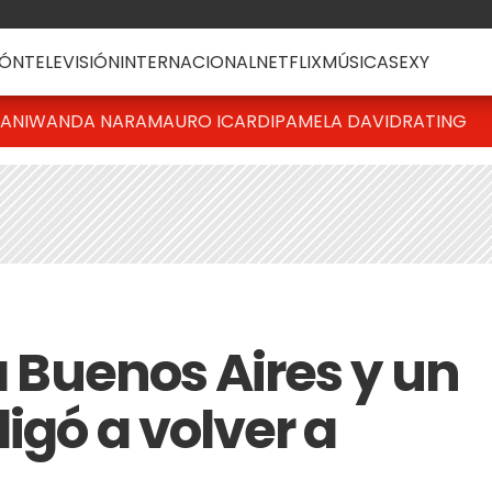
ÓN
TELEVISIÓN
INTERNACIONAL
NETFLIX
MÚSICA
SEXY
IANI
WANDA NARA
MAURO ICARDI
PAMELA DAVID
RATING
 a Buenos Aires y un
igó a volver a