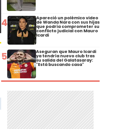
Apareció un polémico video
4
de Wanda Nara con sus hijas
que podría comprometer su
conflicto judicial con Mauro
Icardi
Aseguran que Mauro Icardi
5
ya tendría nuevo club tras
su salida del Galatasaray:
"Está buscando casa"