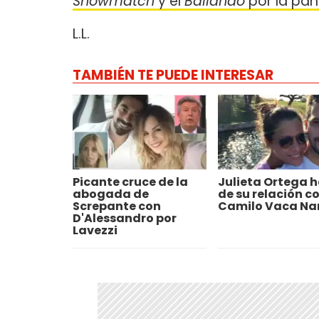
Showmatch
y el
Bailando
por la pant
L.L.
TAMBIÉN TE PUEDE INTERESAR
Picante cruce de la
Julieta Ortega 
abogada de
de su relación c
Screpante con
Camilo Vaca Na
D'Alessandro por
Lavezzi