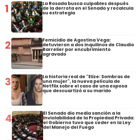
La Rosada busca culpables después
1
de la derrota en el Senado y recalcula
su estrategia
Femicidio de Agostina Vega:
2
detuvieron a dos inquilinos de Claudio
Barrelier por encubrimiento
agravado
La historia real de "Elize: Sombras de
3
una mujer", la nueva película de
Netflix sobre el caso de una esposa
que descuartizó a su marido
El Senado dio media sanción a la
4
Inviolabilidad de la Propiedad Privada:
el Gobierno tuvo que ceder en la Ley
del Manejo del Fuego