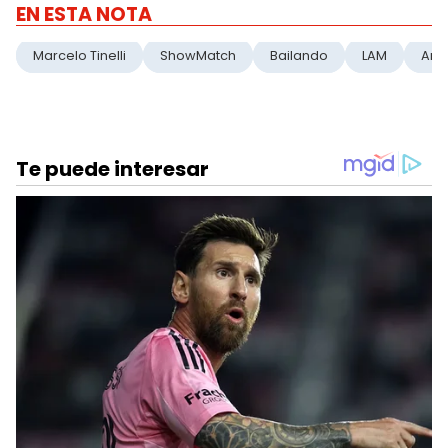
EN ESTA NOTA
Marcelo Tinelli
ShowMatch
Bailando
LAM
Ame