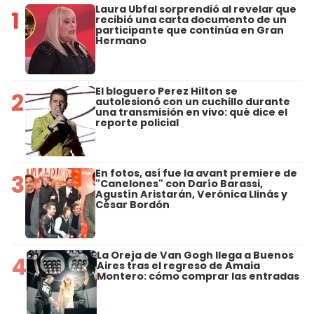
Laura Ubfal sorprendió al revelar que
1
recibió una carta documento de un
participante que continúa en Gran
Hermano
El bloguero Perez Hilton se
2
autolesionó con un cuchillo durante
una transmisión en vivo: qué dice el
reporte policial
En fotos, así fue la avant premiere de
3
"Canelones" con Darío Barassi,
Agustín Aristarán, Verónica Llinás y
César Bordón
La Oreja de Van Gogh llega a Buenos
4
Aires tras el regreso de Amaia
Montero: cómo comprar las entradas