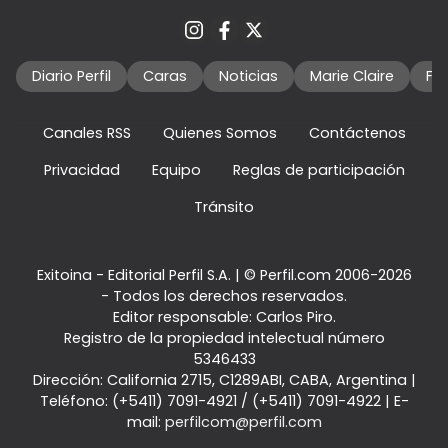
Diario Perfil
Caras
Noticias
Marie Claire
Fo
Canales RSS
Quienes Somos
Contáctenos
Privacidad
Equipo
Reglas de participación
Tránsito
Exitoina - Editorial Perfil S.A.
| © Perfil.com 2006-2026
- Todos los derechos reservados.
Editor responsable: Carlos Piro.
Registro de la propiedad intelectual número
5346433
Dirección:
California 2715
,
C1289ABI
,
CABA, Argentina
|
Teléfono:
(+5411) 7091-4921
/
(+5411) 7091-4922
| E-
mail:
perfilcom@perfil.com