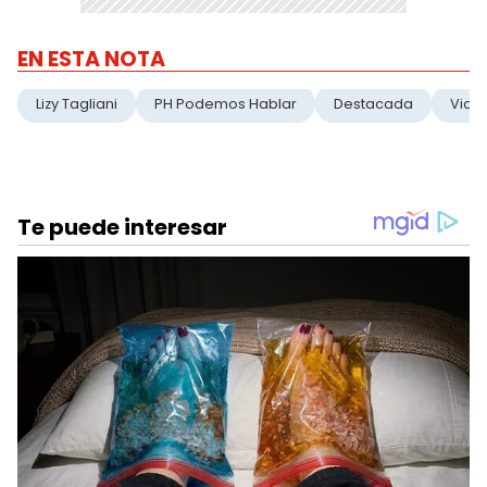
EN ESTA NOTA
Lizy Tagliani
PH Podemos Hablar
Destacada
Vide