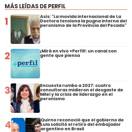
MÁS LEÍDAS DE PERFIL
Asís: "La movida internacional de La
1
Doctora tensiona la pugna interna del
peronismo de la Provincia del Pecado"
¡Mirá en vivo +Perfil!: un canal con
2
gente que piensa
Encuesta rumbo a 2027: cuatro
3
consultoras midieron el desgaste de
Milei y la crisis de liderazgo en el
peronismo
Quirno reconoció que el gobierno de
4
Lula solicitó el retiro del embajador
argentino en Brasil