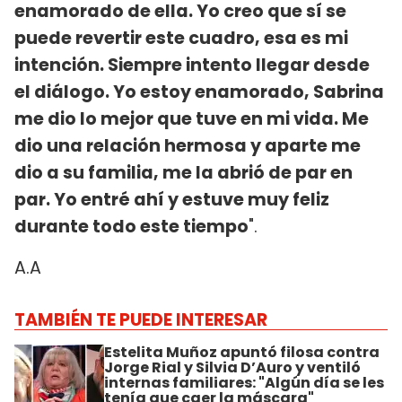
enamorado de ella. Yo creo que sí se
puede revertir este cuadro, esa es mi
intención. Siempre intento llegar desde
el diálogo. Yo estoy enamorado, Sabrina
me dio lo mejor que tuve en mi vida. Me
dio una relación hermosa y aparte me
dio a su familia, me la abrió de par en
par. Yo entré ahí y estuve muy feliz
durante todo este tiempo
".
A.A
TAMBIÉN TE PUEDE INTERESAR
Estelita Muñoz apuntó filosa contra
Jorge Rial y Silvia D’Auro y ventiló
internas familiares: "Algún día se les
tenía que caer la máscara"