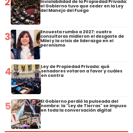
2
Inviolabilidad de la Propiedad Privada:
el Gobierno tuvo que ceder en la Ley
del Manejo del Fuego
Encuesta rumbo a 2027: cuatro
3
consultoras midieron el desgaste de
Milei y la crisis de liderazgo en el
peronismo
Ley de Propiedad Privada: qué
4
senadores votaron a favor y cuáles
en contra
El Gobierno perdió la pulseada del
5
nombre: la "Ley de Tierras" se impuso
en toda la conversación digital