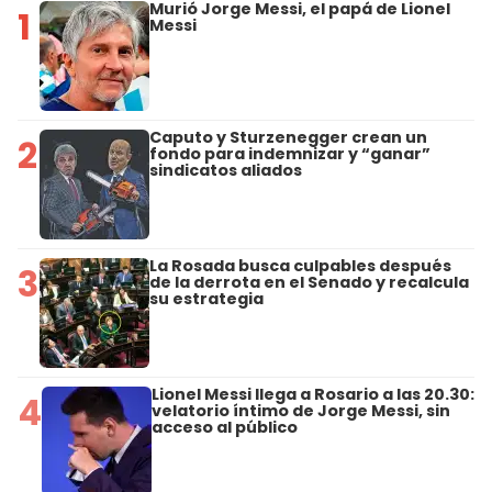
Murió Jorge Messi, el papá de Lionel
1
Messi
Caputo y Sturzenegger crean un
2
fondo para indemnizar y “ganar”
sindicatos aliados
La Rosada busca culpables después
3
de la derrota en el Senado y recalcula
su estrategia
Lionel Messi llega a Rosario a las 20.30:
4
velatorio íntimo de Jorge Messi, sin
acceso al público