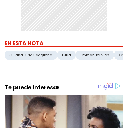
EN ESTA NOTA
Juliana Furia Scaglione
Furia
Emmanuel Vich
Gra