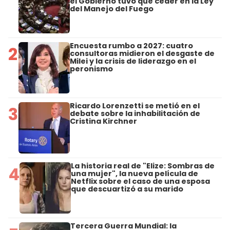
el Gobierno tuvo que ceder en la Ley
del Manejo del Fuego
Encuesta rumbo a 2027: cuatro
2
consultoras midieron el desgaste de
Milei y la crisis de liderazgo en el
peronismo
Ricardo Lorenzetti se metió en el
3
debate sobre la inhabilitación de
Cristina Kirchner
La historia real de "Elize: Sombras de
4
una mujer", la nueva película de
Netflix sobre el caso de una esposa
que descuartizó a su marido
Tercera Guerra Mundial: la