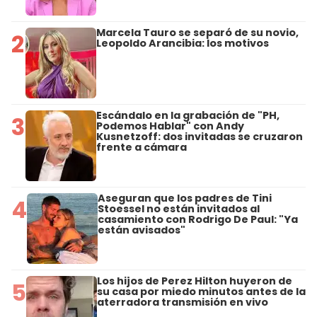
Marcela Tauro se separó de su novio,
2
Leopoldo Arancibia: los motivos
Escándalo en la grabación de "PH,
3
Podemos Hablar" con Andy
Kusnetzoff: dos invitadas se cruzaron
frente a cámara
Aseguran que los padres de Tini
4
Stoessel no están invitados al
casamiento con Rodrigo De Paul: "Ya
están avisados"
Los hijos de Perez Hilton huyeron de
5
su casa por miedo minutos antes de la
aterradora transmisión en vivo