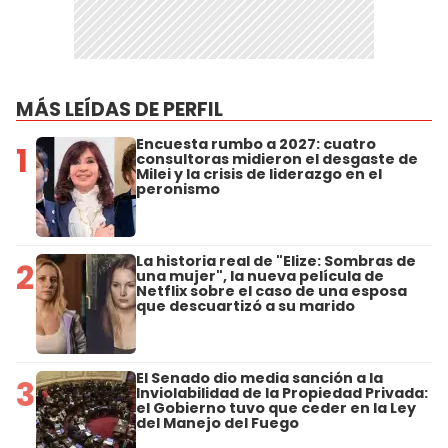
MÁS LEÍDAS DE PERFIL
Encuesta rumbo a 2027: cuatro
1
consultoras midieron el desgaste de
Milei y la crisis de liderazgo en el
peronismo
La historia real de "Elize: Sombras de
2
una mujer", la nueva película de
Netflix sobre el caso de una esposa
que descuartizó a su marido
El Senado dio media sanción a la
3
Inviolabilidad de la Propiedad Privada:
el Gobierno tuvo que ceder en la Ley
del Manejo del Fuego