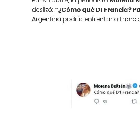
Por su parte, la periodista
Morena B
deslizó:
“¿Cómo qué D1 Francia? P
Argentina podría enfrentar a Franci