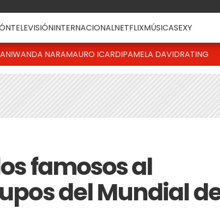
ÓN
TELEVISIÓN
INTERNACIONAL
NETFLIX
MÚSICA
SEXY
IANI
WANDA NARA
MAURO ICARDI
PAMELA DAVID
RATING
los famosos al
rupos del Mundial d