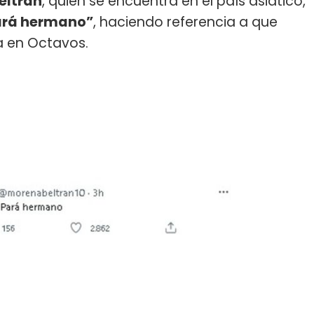
eltrán
, quien se encuentra en el país asiático,
ará hermano”
, haciendo referencia a que
a en Octavos.