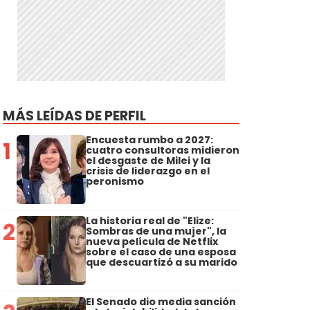
MÁS LEÍDAS DE PERFIL
Encuesta rumbo a 2027:
1
cuatro consultoras midieron
el desgaste de Milei y la
crisis de liderazgo en el
peronismo
La historia real de "Elize:
2
Sombras de una mujer", la
nueva película de Netflix
sobre el caso de una esposa
que descuartizó a su marido
El Senado dio media sanción