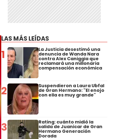
LAS MÁS LEÍDAS
La Justicia desestimó una
1
denuncia de Wanda Nara
contra Alex Caniggia que
reclamará una millonaria
compensación económica
Suspendieron a Laura Ubfal
2
de Gran Hermano: "El enojo
con ella es muy grande"
Rating: cuánto midió la
3
salida de Juanicar de Gran
Hermano Generación
Dorada