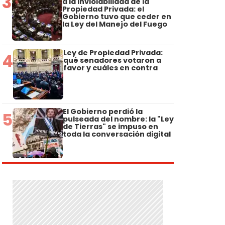
3
a la Inviolabilidad de la
Propiedad Privada: el
Gobierno tuvo que ceder en
la Ley del Manejo del Fuego
Ley de Propiedad Privada:
4
qué senadores votaron a
favor y cuáles en contra
El Gobierno perdió la
5
pulseada del nombre: la "Ley
de Tierras" se impuso en
toda la conversación digital