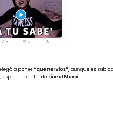
relegó a poner
“que nervios”
, aunque es sabid
n, especialmente, de
Lionel Messi
.