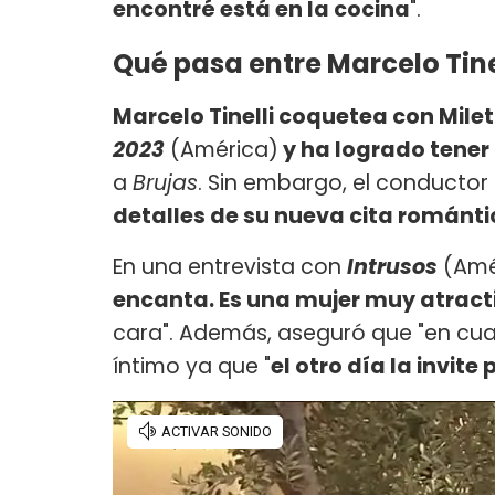
encontré está en la cocina
".
Qué pasa entre Marcelo Tinel
Marcelo Tinelli coquetea con Mile
2023
(América)
y ha logrado tener
a
Brujas
. Sin embargo, el conducto
detalles de su nueva cita románt
En una entrevista con
Intrusos
(Amér
encanta. Es una mujer muy atractiv
cara". Además, aseguró que "en cu
íntimo ya que "
el otro día la invite 