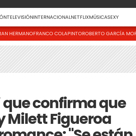
ÓN
TELEVISIÓN
INTERNACIONAL
NETFLIX
MÚSICA
SEXY
RAN HERMANO
FRANCO COLAPINTO
ROBERTO GARCÍA MO
rri que confirma que
y Milett Figueroa
 romance: "Se están