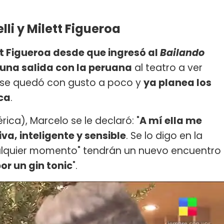
li y Milett Figueroa
tt Figueroa desde que ingresó al
Bailando
 una salida con la peruana
al teatro a ver
r se quedó con gusto a poco y
ya planea los
ica
.
ica), Marcelo se le declaró: "
A mí ella me
a, inteligente y sensible
. Se lo digo en la
alquier momento" tendrán un nuevo encuentro
por un gin tonic
".