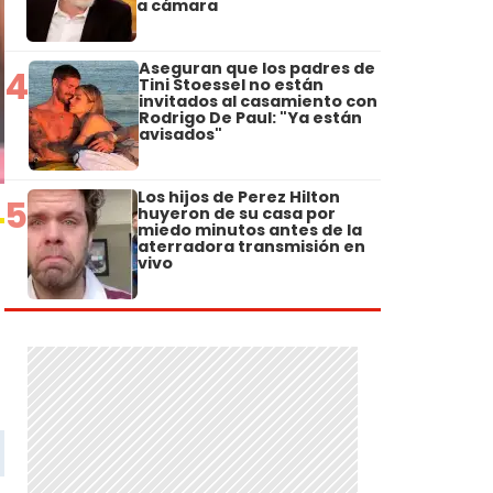
a cámara
Aseguran que los padres de
4
Tini Stoessel no están
invitados al casamiento con
Rodrigo De Paul: "Ya están
avisados"
Los hijos de Perez Hilton
5
huyeron de su casa por
miedo minutos antes de la
aterradora transmisión en
vivo