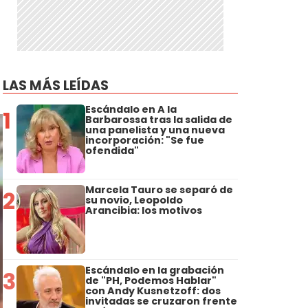
LAS MÁS LEÍDAS
Escándalo en A la
1
Barbarossa tras la salida de
una panelista y una nueva
incorporación: "Se fue
ofendida"
Marcela Tauro se separó de
2
su novio, Leopoldo
Arancibia: los motivos
Escándalo en la grabación
3
de "PH, Podemos Hablar"
con Andy Kusnetzoff: dos
invitadas se cruzaron frente