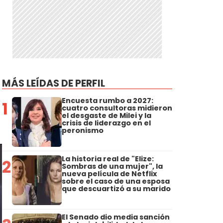
MÁS LEÍDAS DE PERFIL
Encuesta rumbo a 2027:
1
cuatro consultoras midieron
el desgaste de Milei y la
crisis de liderazgo en el
peronismo
La historia real de "Elize:
2
Sombras de una mujer", la
nueva película de Netflix
sobre el caso de una esposa
que descuartizó a su marido
El Senado dio media sanción