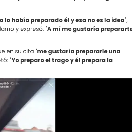
o lo había preparado él y esa no es la idea
",
amo y expresó: "
A mí me gustaría preparart
e en su cita "
me gustaría prepararle una
tó: "
Yo preparo el trago y él prepara la