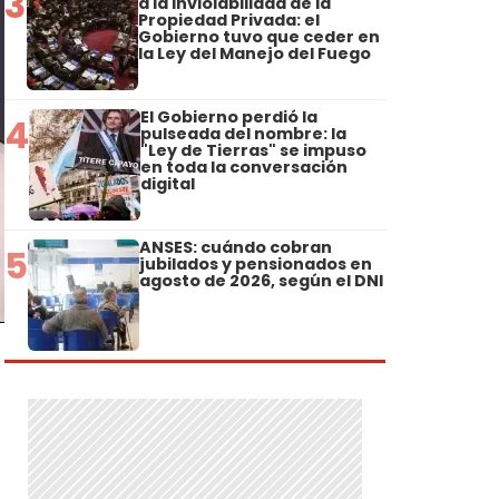
3
a la Inviolabilidad de la
Propiedad Privada: el
Gobierno tuvo que ceder en
la Ley del Manejo del Fuego
El Gobierno perdió la
4
pulseada del nombre: la
"Ley de Tierras" se impuso
en toda la conversación
digital
ANSES: cuándo cobran
5
jubilados y pensionados en
agosto de 2026, según el DNI