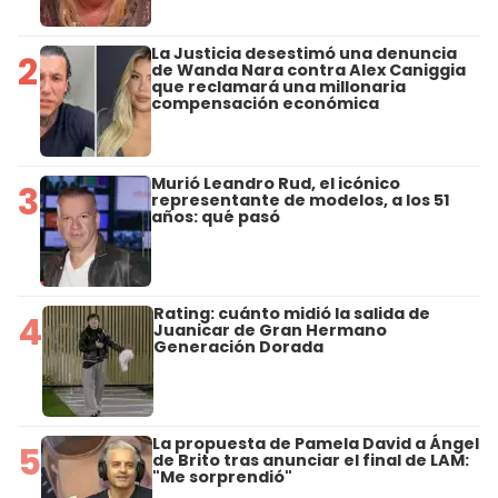
La Justicia desestimó una denuncia
2
de Wanda Nara contra Alex Caniggia
que reclamará una millonaria
compensación económica
Murió Leandro Rud, el icónico
3
representante de modelos, a los 51
años: qué pasó
Rating: cuánto midió la salida de
4
Juanicar de Gran Hermano
Generación Dorada
La propuesta de Pamela David a Ángel
5
de Brito tras anunciar el final de LAM:
"Me sorprendió"