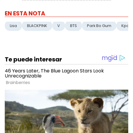
EN ESTA NOTA
Lisa
BLACKPINK
V
BTS
Park Bo Gum
Kpop