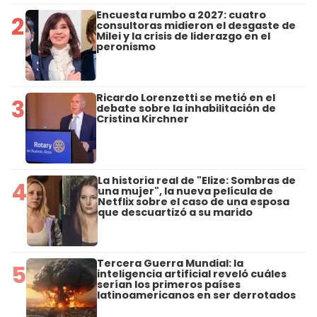
Encuesta rumbo a 2027: cuatro
2
consultoras midieron el desgaste de
Milei y la crisis de liderazgo en el
peronismo
Ricardo Lorenzetti se metió en el
3
debate sobre la inhabilitación de
Cristina Kirchner
La historia real de "Elize: Sombras de
4
una mujer", la nueva película de
Netflix sobre el caso de una esposa
que descuartizó a su marido
Tercera Guerra Mundial: la
5
inteligencia artificial reveló cuáles
serían los primeros países
latinoamericanos en ser derrotados