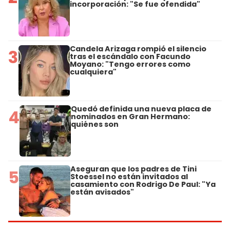
incorporación: "Se fue ofendida"
Candela Arizaga rompió el silencio
3
tras el escándalo con Facundo
Moyano: "Tengo errores como
cualquiera"
Quedó definida una nueva placa de
4
nominados en Gran Hermano:
quiénes son
Aseguran que los padres de Tini
5
Stoessel no están invitados al
casamiento con Rodrigo De Paul: "Ya
están avisados"