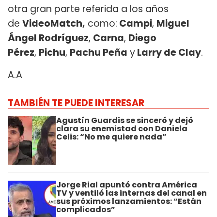
otra gran parte referida a los años
de
VideoMatch,
como:
Campi
,
Miguel
Ángel Rodríguez
,
Carna
,
Diego
Pérez
,
Pichu
,
Pachu Peña
y
Larry de Clay
.
A.A
TAMBIÉN TE PUEDE INTERESAR
Agustín Guardis se sinceró y dejó
clara su enemistad con Daniela
Celis: “No me quiere nada”
Jorge Rial apuntó contra América
TV y ventiló las internas del canal en
sus próximos lanzamientos: “Están
complicados”