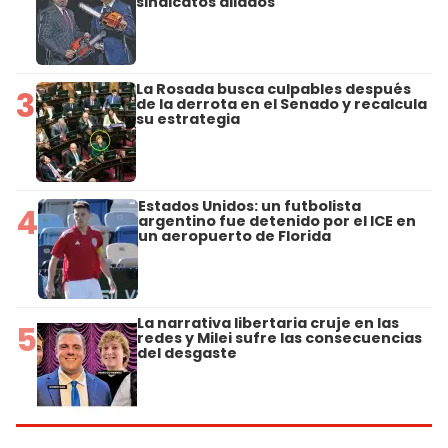
sindicatos aliados
La Rosada busca culpables después
3
de la derrota en el Senado y recalcula
su estrategia
Estados Unidos: un futbolista
4
argentino fue detenido por el ICE en
un aeropuerto de Florida
La narrativa libertaria cruje en las
5
redes y Milei sufre las consecuencias
del desgaste