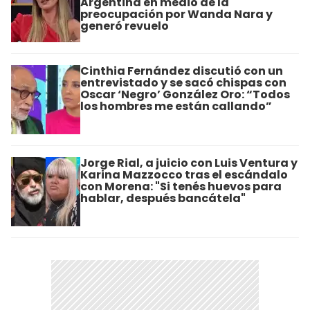
Argentina en medio de la
preocupación por Wanda Nara y
generó revuelo
Cinthia Fernández discutió con un
entrevistado y se sacó chispas con
Oscar ‘Negro’ González Oro: “Todos
los hombres me están callando”
Jorge Rial, a juicio con Luis Ventura y
Karina Mazzocco tras el escándalo
con Morena: "Si tenés huevos para
hablar, después bancátela"