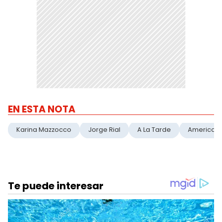
EN ESTA NOTA
Karina Mazzocco
Jorge Rial
A La Tarde
America T