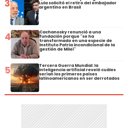
3
Lula solicitó el retiro del embajador
argentino en Brasil
Cachanosky renunció a una
4
fundación porque "se ha
transformado en una especie de
Instituto Patria incondicional de la
gestión de Milei"
Tercera Guerra Mundial: la
5
inteligencia artificial reveló cuáles
serían los primeros países
latinoamericanos en ser derrotados