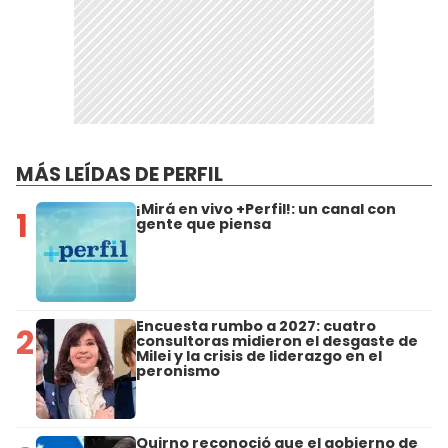
MÁS LEÍDAS DE PERFIL
¡Mirá en vivo +Perfil!: un canal con
1
gente que piensa
Encuesta rumbo a 2027: cuatro
2
consultoras midieron el desgaste de
Milei y la crisis de liderazgo en el
peronismo
Quirno reconoció que el gobierno de