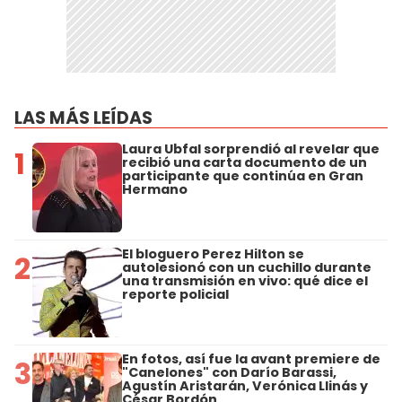
LAS MÁS LEÍDAS
Laura Ubfal sorprendió al revelar que
1
recibió una carta documento de un
participante que continúa en Gran
Hermano
El bloguero Perez Hilton se
2
autolesionó con un cuchillo durante
una transmisión en vivo: qué dice el
reporte policial
En fotos, así fue la avant premiere de
3
"Canelones" con Darío Barassi,
Agustín Aristarán, Verónica Llinás y
César Bordón