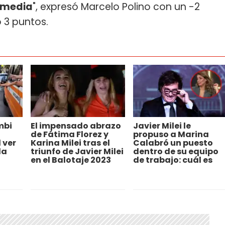
e media
", expresó Marcelo Polino con un -2
 3 puntos.
mbi
El impensado abrazo
Javier Milei le
de Fátima Florez y
propuso a Marina
 ver
Karina Milei tras el
Calabró un puesto
la
triunfo de Javier Milei
dentro de su equipo
en el Balotaje 2023
de trabajo: cuál es