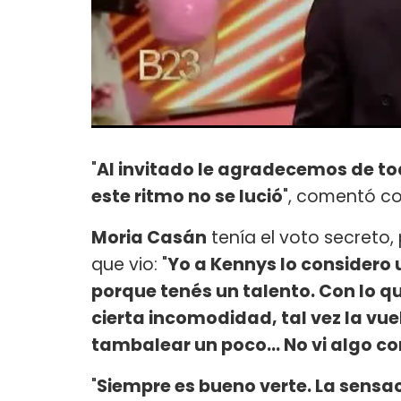
"
Al invitado le agradecemos de t
este ritmo no se lució
", comentó c
Moria Casán
tenía el voto secreto,
que vio: "
Yo a Kennys lo considero 
porque tenés un talento. Con lo q
cierta incomodidad, tal vez la vu
tambalear un poco... No vi algo c
"
Siempre es bueno verte. La sensa