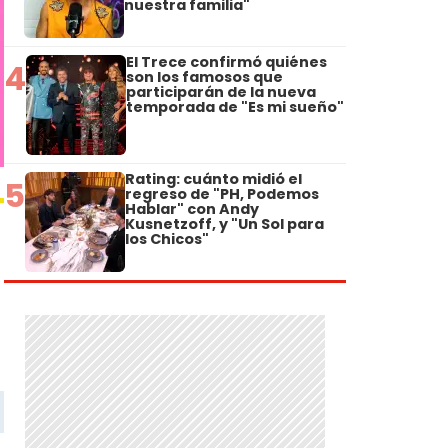
nuestra familia"
El Trece confirmó quiénes
4
son los famosos que
participarán de la nueva
temporada de "Es mi sueño"
Rating: cuánto midió el
5
regreso de "PH, Podemos
Hablar" con Andy
Kusnetzoff, y "Un Sol para
los Chicos"