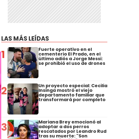
LAS MÁS LEÍDAS
Fuerte operativo en el
1
cementerio El Prado, en el
último adiós a Jorge Messi:
se prohibió el uso de drones
Un proyecto especial: Cecilia
2
Insinga mostró el viejo
departamento familiar que
transformará por completo
Mariana Brey emocionó al
3
adoptar a dos perros
rescatados por Leandro Rud
tras su muerte: "Son