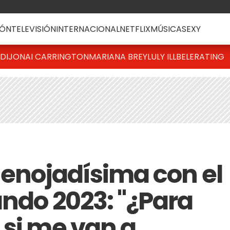
ÓN
TELEVISIÓN
INTERNACIONAL
NETFLIX
MÚSICA
SEXY
DIJONAI CARRINGTON
MARIANA BREY
LULY ILLBELE
RATING
 enojadísima con el
ando 2023: "¿Para
 si me van a