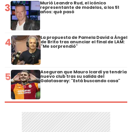
Murió Leandro Rud, el icónico
3
representante de modelos, a los 51
años: qué pasó
La propuesta de Pamela David a Ángel
4
de Brito tras anunciar el final de LAM:
"Me sorprendió"
Aseguran que Mauro Icardi ya tendría
5
nuevo club tras su salida del
Galatasaray: "Está buscando casa"