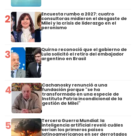
Encuesta rumbo a 2027: cuatro
2
consultoras midieron el desgaste de
Milei y la crisis de liderazgo en el
peronismo
Quirno reconoció que el gobierno de
3
Lula solicitó el retiro del embajador
argentino en Brasil
Cachanosky renunció a una
4
fundación porque "se ha
transformado en una especie de
Instituto Patria incondicional de la
gestión de Milei"
Tercera Guerra Mundial: la
5
inteligencia artificial reveló cuáles
serían los primeros países
latinoamericanos en ser derrotados