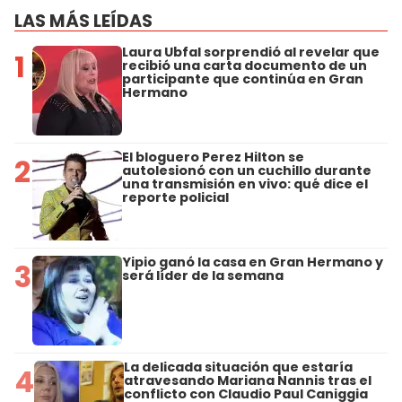
LAS MÁS LEÍDAS
Laura Ubfal sorprendió al revelar que
1
recibió una carta documento de un
participante que continúa en Gran
Hermano
El bloguero Perez Hilton se
2
autolesionó con un cuchillo durante
una transmisión en vivo: qué dice el
reporte policial
Yipio ganó la casa en Gran Hermano y
3
será líder de la semana
La delicada situación que estaría
4
atravesando Mariana Nannis tras el
conflicto con Claudio Paul Caniggia