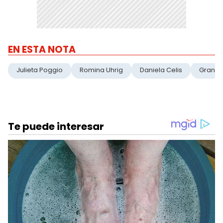
EN ESTA NOTA
Julieta Poggio
Romina Uhrig
Daniela Celis
Gran 