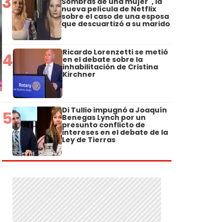
3
Sombras de una mujer", la
nueva película de Netflix
sobre el caso de una esposa
que descuartizó a su marido
Ricardo Lorenzetti se metió
4
en el debate sobre la
inhabilitación de Cristina
Kirchner
Di Tullio impugnó a Joaquín
5
Benegas Lynch por un
presunto conflicto de
intereses en el debate de la
Ley de Tierras