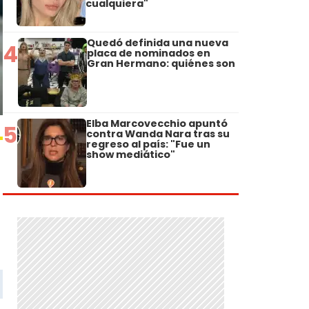
cualquiera"
Quedó definida una nueva
4
placa de nominados en
Gran Hermano: quiénes son
Elba Marcovecchio apuntó
5
contra Wanda Nara tras su
regreso al país: "Fue un
show mediático"