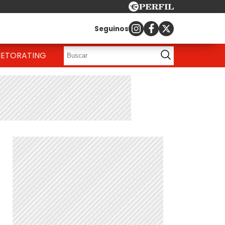
Seguinos
IETO
RATING