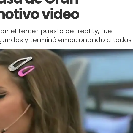
otivo video
n el tercer puesto del reality, fue
egundos y terminó emocionando a todos.