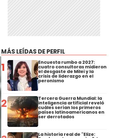
MÁS LEÍDAS DE PERFIL
Encuesta rumbo a 2027:
1
cuatro consultoras midieron
el desgaste de Milei y la
crisis de liderazgo en el
peronismo
Tercera Guerra Mundial: la
2
inteligencia artificial reveló
cuáles serían los primeros
países latinoamericanos en
ser derrotados
La historia real de "Elize: