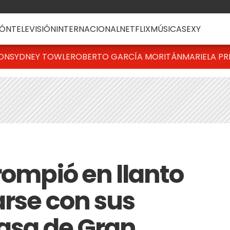
ÓN
TELEVISIÓN
INTERNACIONAL
NETFLIX
MÚSICA
SEXY
TON
SYDNEY TOWLE
ROBERTO GARCÍA MORITÁN
MARIELA PR
rompió en llanto
arse con sus
casa de Gran