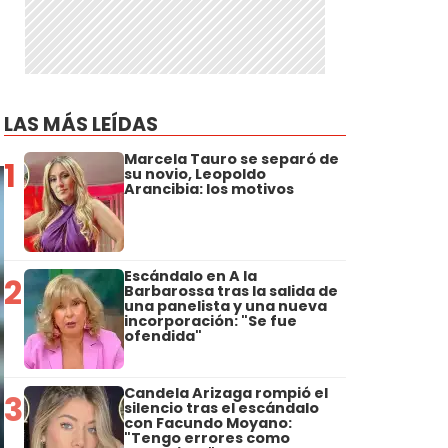
LAS MÁS LEÍDAS
Marcela Tauro se separó de
1
su novio, Leopoldo
Arancibia: los motivos
Escándalo en A la
2
Barbarossa tras la salida de
una panelista y una nueva
incorporación: "Se fue
ofendida"
Candela Arizaga rompió el
3
silencio tras el escándalo
con Facundo Moyano:
"Tengo errores como