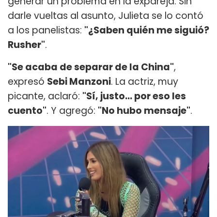
generar un problema en la expareja. Sin
darle vueltas al asunto, Julieta se lo contó
a los panelistas:
"¿Saben quién me siguió?
Rusher"
.
"Se acaba de separar de la China"
,
expresó
Sebi Manzoni
. La actriz, muy
picante, aclaró:
"Sí, justo... por eso les
cuento"
. Y agregó:
"No hubo mensaje"
.