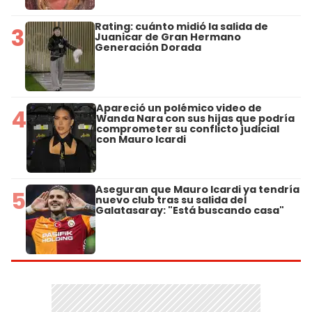
Rating: cuánto midió la salida de
3
Juanicar de Gran Hermano
Generación Dorada
Apareció un polémico video de
4
Wanda Nara con sus hijas que podría
comprometer su conflicto judicial
con Mauro Icardi
Aseguran que Mauro Icardi ya tendría
5
nuevo club tras su salida del
Galatasaray: "Está buscando casa"