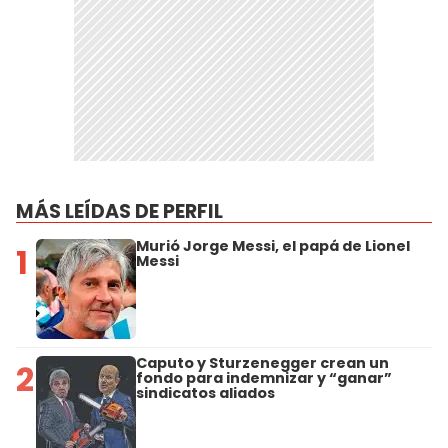
MÁS LEÍDAS DE PERFIL
Murió Jorge Messi, el papá de Lionel
1
Messi
Caputo y Sturzenegger crean un
2
fondo para indemnizar y “ganar”
sindicatos aliados