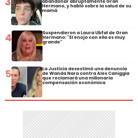
3
abandonar abruptamente Gran
Hermano, y habló sobre la salud de su
mamá
Suspendieron a Laura Ubfal de Gran
4
Hermano: "El enojo con ella es muy
grande"
La Justicia desestimó una denuncia
5
de Wanda Nara contra Alex Caniggia
que reclamará una millonaria
compensación económica