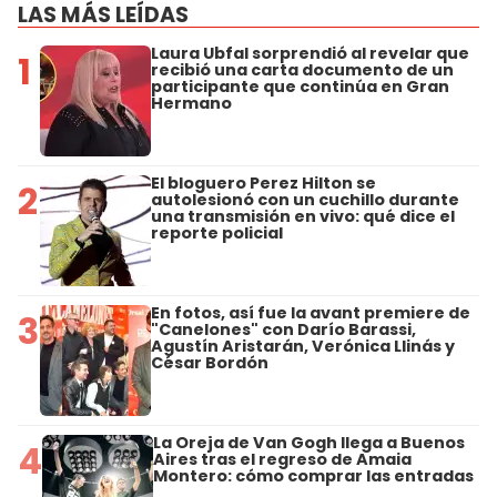
LAS MÁS LEÍDAS
Laura Ubfal sorprendió al revelar que
1
recibió una carta documento de un
participante que continúa en Gran
Hermano
El bloguero Perez Hilton se
2
autolesionó con un cuchillo durante
una transmisión en vivo: qué dice el
reporte policial
En fotos, así fue la avant premiere de
3
"Canelones" con Darío Barassi,
Agustín Aristarán, Verónica Llinás y
César Bordón
La Oreja de Van Gogh llega a Buenos
4
Aires tras el regreso de Amaia
Montero: cómo comprar las entradas