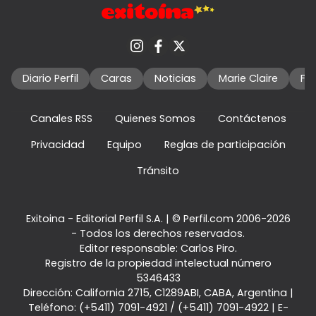
Diario Perfil
Caras
Noticias
Marie Claire
Fo
Canales RSS
Quienes Somos
Contáctenos
Privacidad
Equipo
Reglas de participación
Tránsito
Exitoina - Editorial Perfil S.A.
| © Perfil.com 2006-2026
- Todos los derechos reservados.
Editor responsable: Carlos Piro.
Registro de la propiedad intelectual número
5346433
Dirección:
California 2715
,
C1289ABI
,
CABA, Argentina
|
Teléfono:
(+5411) 7091-4921
/
(+5411) 7091-4922
| E-