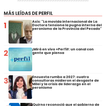
MÁS LEÍDAS DE PERFIL
Asís: "La movida internacional de La
1
Doctora tensiona la pugna interna del
peronismo de la Provincia del Pecado"
¡Mirá en vivo +Perfil!: un canal con
2
gente que piensa
Encuesta rumbo a 2027: cuatro
3
consultoras midieron el desgaste de
Milei y la crisis de liderazgo en el
peronismo
Quirno reconoció que el gobierno de